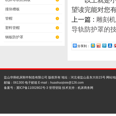
以上就是小编
望读完能对您
撞块槽板
上一篇 :
雕刻机
管帽
塑料管帽
导轨防护罩的
钢板防护罩
分享到：
盐山华蒴机床附件制造有限公司 版权所有 地址：河北省盐山县东大街15号
网站地
邮编：061300 电子邮箱 E-mail：
huashuojixie@126.com
备案号：
冀ICP备11002802号-3
管理登陆
技术支持：
机床商务网