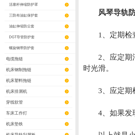
活塞杆伸缩防护罩
风琴导轨防
三防布油缸保护套
油缸伸缩防尘套
1、定期检查
DGT导管防护套
螺旋钢带防护套
2、应定期清
电缆拖链
时光滑。
机床钢制拖链
机床塑料拖链
3、应定期检
机床排屑机
穿线软管
4、如果发现
车床工作灯
机床垫铁
机床导轨刮屑板