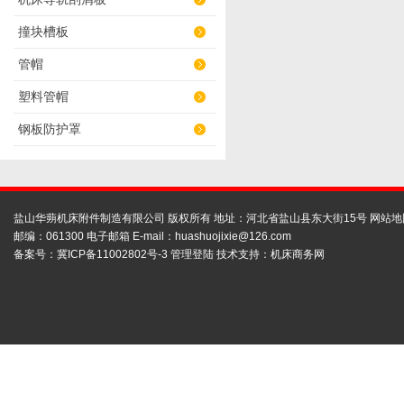
撞块槽板
管帽
塑料管帽
钢板防护罩
盐山华蒴机床附件制造有限公司 版权所有 地址：河北省盐山县东大街15号
网站地
邮编：061300 电子邮箱 E-mail：
huashuojixie@126.com
备案号：
冀ICP备11002802号-3
管理登陆
技术支持：
机床商务网