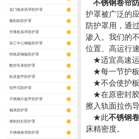
不锈钢卷帘
龙门铣床风琴防护罩
护罩被广泛的
雕刻机防护罩
防护罩用，通
升降机风琴防护罩
渗入。我们的
加工中心钢板防护罩
位置、高运行
镗铣床钢板防护罩
★适宜高速运
数控车床防护罩
★每一节护板
机床盔甲防护罩
★不会使护板
铠甲式防护罩
★在原密封胶
不锈钢片盔甲防护罩
擦入轨面拉伤
轴承防护罩
★此
不锈钢
缝制丝杠防护罩
床精密度。
不锈钢卷帘防护罩