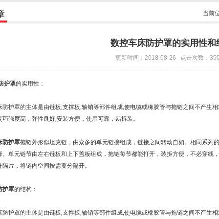
章
当前
数控车床防护罩的实用性和
更新时间：2018-08-26 点击次数：35
防护罩
的实用性：
防护罩的主体是由链板,支撑板,轴销等部件组成,使电缆或橡胶管与拖链之间不产生相对
灵巧强度高，弹性良好,安装方便，使用可靠，易拆装。
床防护罩
拖链外形似坦克链，由众多的单元链接组成，链接之间转动自如。相同系列的
择。单元链节由左右链板和上下盖板组成，拖链每节都能打开，装拆方便，不必穿线
分隔片，将链内空间按需要分隔开。
防护罩
的结构：
防护罩的主体是由链板,支撑板,轴销等部件组成,使电缆或橡胶管与拖链之间不产生相对