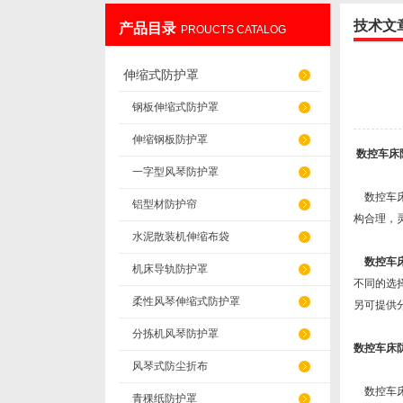
技术文
产品目录
PROUCTS CATALOG
盐山华蒴机床附件制造有限公司
伸缩式防护罩
钢板伸缩式防护罩
伸缩钢板防护罩
数控车床
一字型风琴防护罩
数控车床
铝型材防护帘
构合理，
水泥散装机伸缩布袋
数控车
机床导轨防护罩
不同的选
柔性风琴伸缩式防护罩
另可提供
分拣机风琴防护罩
数控车床
风琴式防尘折布
数控车床
青稞纸防护罩