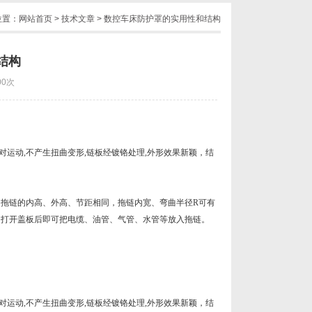
位置：
网站首页
>
技术文章
> 数控车床防护罩的实用性和结构
结构
00次
运动,不产生扭曲变形,链板经镀铬处理,外形效果新颖，结
拖链的内高、外高、节距相同，拖链内宽、弯曲半径R可有
，打开盖板后即可把电缆、油管、气管、水管等放入拖链。
运动,不产生扭曲变形,链板经镀铬处理,外形效果新颖，结