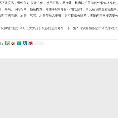
灵巧强度高，弹性良好,安装方便，使用可靠，易拆装。机床防护罩拖链外形似坦克链
高、外高、节距相同，拖链内宽、弯曲半径R可有不同的选择。单元链节由左右链板和
后即可把电缆、油管、气管、水管等放入拖链。另可提供分隔片，将链内空间按需要
钢板伸缩式防护罩可以大大延长机器的使用寿命
下一篇 :
镗铣床钢板防护罩既平稳又
到：