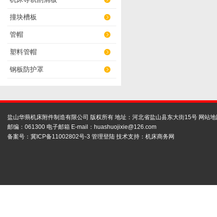
撞块槽板
管帽
塑料管帽
钢板防护罩
盐山华蒴机床附件制造有限公司 版权所有 地址：河北省盐山县东大街15号
网站地
邮编：061300 电子邮箱 E-mail：
huashuojixie@126.com
备案号：
冀ICP备11002802号-3
管理登陆
技术支持：
机床商务网