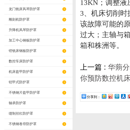
13KN；调整
龙门铣床风琴防护罩
3、机床切削时
雕刻机防护罩
该故障可能的
升降机风琴防护罩
过大；主轴与
加工中心钢板防护罩
箱和株洲等。
镗铣床钢板防护罩
数控车床防护罩
上一篇 :
华蒴分
机床盔甲防护罩
你预防数控机
铠甲式防护罩
不锈钢片盔甲防护罩
分享到：
轴承防护罩
缝制丝杠防护罩
不锈钢卷帘防护罩