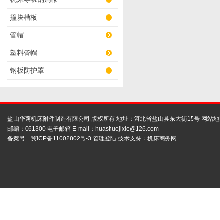
撞块槽板
管帽
塑料管帽
钢板防护罩
盐山华蒴机床附件制造有限公司 版权所有 地址：河北省盐山县东大街15号
网站地
邮编：061300 电子邮箱 E-mail：
huashuojixie@126.com
备案号：
冀ICP备11002802号-3
管理登陆
技术支持：
机床商务网