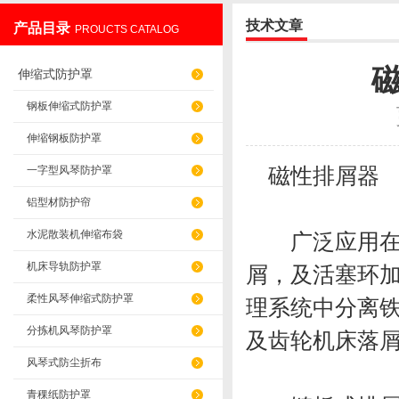
技术文章
产品目录
PROUCTS CATALOG
盐山华蒴机床附件制造有限公司
伸缩式防护罩
钢板伸缩式防护罩
伸缩钢板防护罩
磁性排屑器
一字型风琴防护罩
铝型材防护帘
水泥散装机伸缩布袋
广泛应用在机
机床导轨防护罩
屑，及活塞环
柔性风琴伸缩式防护罩
理系统中分离
分拣机风琴防护罩
及齿轮机床落屑
风琴式防尘折布
青稞纸防护罩