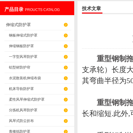
技术文章
产品目录
PROUCTS CATALOG
盐山华蒴机床附件制造有限公司
伸缩式防护罩
钢板伸缩式防护罩
伸缩钢板防护罩
重型钢制
一字型风琴防护罩
铝型材防护帘
支承轮）长度大
水泥散装机伸缩布袋
其弯曲半径为50-
机床导轨防护罩
柔性风琴伸缩式防护罩
重型钢制
分拣机风琴防护罩
长和缩短.此外
风琴式防尘折布
青稞纸防护罩