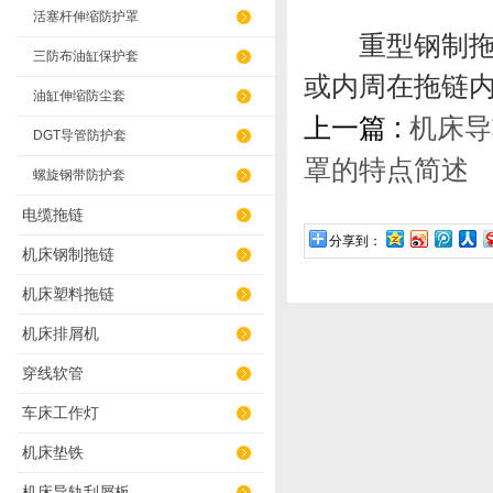
活塞杆伸缩防护罩
重型钢制拖链
三防布油缸保护套
或内周在拖链内
油缸伸缩防尘套
上一篇 :
机床导
DGT导管防护套
罩的特点简述
螺旋钢带防护套
电缆拖链
分享到：
机床钢制拖链
机床塑料拖链
机床排屑机
穿线软管
车床工作灯
机床垫铁
机床导轨刮屑板