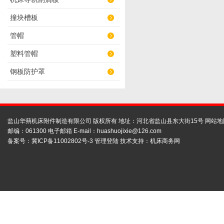
撞块槽板
管帽
塑料管帽
钢板防护罩
盐山华蒴机床附件制造有限公司 版权所有 地址：河北省盐山县东大街15号
网站地
邮编：061300 电子邮箱 E-mail：
huashuojixie@126.com
备案号：
冀ICP备11002802号-3
管理登陆
技术支持：
机床商务网