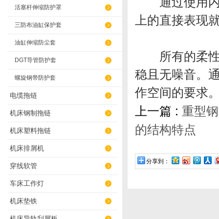
通过使用内部
活塞杆伸缩防护罩
上的直接表现
三防布油缸保护套
油缸伸缩防尘套
所有的柔性风
DGT导管防护套
稳且无噪音。
螺旋钢带防护套
作空间的要求
电缆拖链
上一篇 :
重型钢
机床钢制拖链
的结构特点
机床塑料拖链
机床排屑机
分享到：
穿线软管
车床工作灯
机床垫铁
机床导轨刮屑板