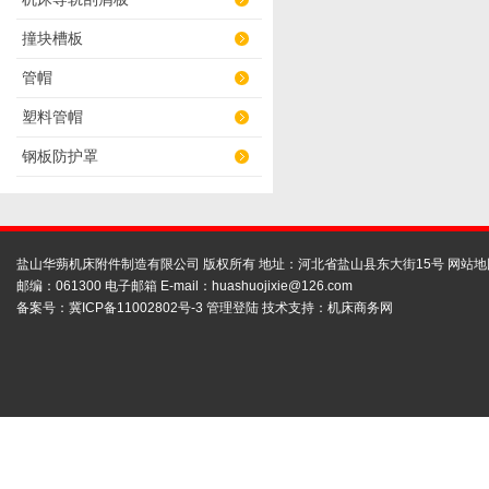
撞块槽板
管帽
塑料管帽
钢板防护罩
盐山华蒴机床附件制造有限公司 版权所有 地址：河北省盐山县东大街15号
网站地
邮编：061300 电子邮箱 E-mail：
huashuojixie@126.com
备案号：
冀ICP备11002802号-3
管理登陆
技术支持：
机床商务网