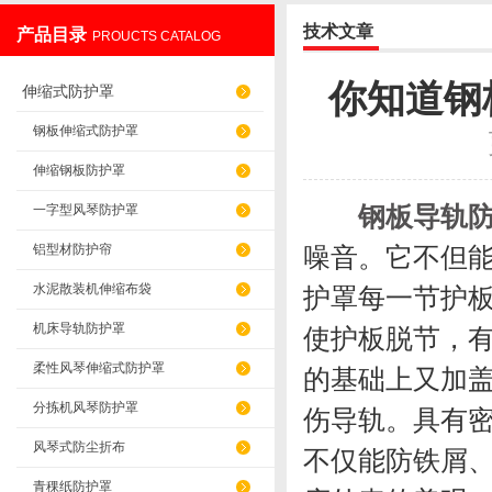
技术文章
产品目录
PROUCTS CATALOG
盐山华蒴机床附件制造有限公司
你知道钢
伸缩式防护罩
钢板伸缩式防护罩
伸缩钢板防护罩
钢板导轨
一字型风琴防护罩
铝型材防护帘
噪音。它不但
水泥散装机伸缩布袋
护罩每一节护
机床导轨防护罩
使护板脱节，
柔性风琴伸缩式防护罩
的基础上又加
分拣机风琴防护罩
伤导轨。具有
风琴式防尘折布
不仅能防铁屑
青稞纸防护罩