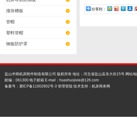
分享到：
撞块槽板
管帽
塑料管帽
钢板防护罩
盐山华蒴机床附件制造有限公司 版权所有 地址：河北省盐山县东大街15号
网站地
邮编：061300 电子邮箱 E-mail：
huashuojixie@126.com
备案号：
冀ICP备11002802号-3
管理登陆
技术支持：
机床商务网