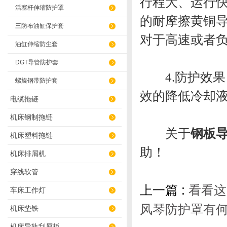
行程大、运行
活塞杆伸缩防护罩
的耐摩擦黄铜
三防布油缸保护套
对于高速或者
油缸伸缩防尘套
DGT导管防护套
4.防护效果
螺旋钢带防护套
效的降低冷却
电缆拖链
机床钢制拖链
关于
钢板
机床塑料拖链
助！
机床排屑机
穿线软管
上一篇 :
看看这
车床工作灯
风琴防护罩有
机床垫铁
机床导轨刮屑板