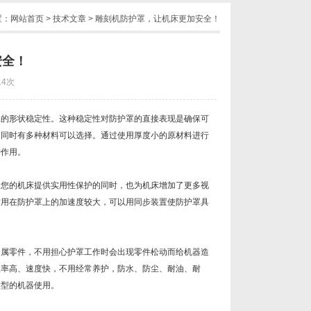
置：
网站首页
>
技术文章
> 雕刻机防护罩，让机床更加安全！
安全！
14次
罩的形状稳定性。这种稳定性对防护罩的直接表现是确保可
。同时有多种材料可以选择。通过使用厚度小的原材料进行
护作用。
为您的机床提供实用性保护的同时，也为机床增加了更多视
作用在防护罩上的加速度较大，可以用同步装置使防护罩具
金属零件，不用担心护罩工作时会出现零件松动而给机器造
效率高、速度快，不用经常养护，防水、防尘、耐油、耐
类型的机器使用。