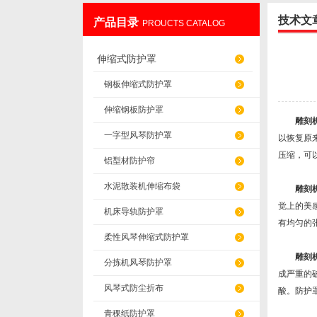
技术文
产品目录
PROUCTS CATALOG
盐山华蒴机床附件制造有限公司
伸缩式防护罩
钢板伸缩式防护罩
伸缩钢板防护罩
雕刻
一字型风琴防护罩
以恢复原
压缩，可
铝型材防护帘
水泥散装机伸缩布袋
雕刻
觉上的美
机床导轨防护罩
有均匀的
柔性风琴伸缩式防护罩
雕刻
分拣机风琴防护罩
成严重的
风琴式防尘折布
酸。防护
青稞纸防护罩