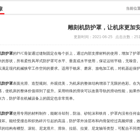
章
当前位
雕刻机防护罩，让机床更加
更新时间：2021-06-25 点击次数：25
机防护罩
的PVC骨架通过缝制固定在每个折上，通过内部支撑材料的使用，增加了护
来的形状，所有柔性风琴式防护罩可水平、垂直或水平使用，保证运转平稳，无噪音
以满足现代机械狭窄工作空间的要求。适用于铣床、磨床、放电加工机，对机器起保
机防护罩
表面光滑、造型规则、外观优美，为机床的整体结构增添了无限的色彩。在
感，使机床的整体价值得到了提升。采用特殊的滑块可以改善导轨的滑动性能，如果
张力，防护罩在机械设备上的固定也非常简单。
机防护罩
使用专用的材料制作，能耐冷却剂，防油、砂轮沫和铁肖，护罩内没有任何
破坏。能经受撞击和炽热碎片引起的高温，防护罩外涂层布和内骨架经过高频焊接，
罩的结构有槽型、滚轮、尼龙滑片、滑块、拉筋、拉簧、尼龙轴等类型，可配合不同