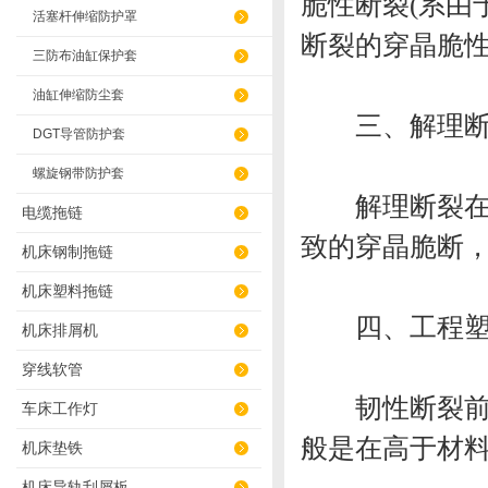
脆性断裂(系由
活塞杆伸缩防护罩
断裂的穿晶脆
三防布油缸保护套
油缸伸缩防尘套
三、解理断裂
DGT导管防护套
螺旋钢带防护套
解理断裂在正
电缆拖链
致的穿晶脆断
机床钢制拖链
机床塑料拖链
四、工程塑料
机床排屑机
穿线软管
韧性断裂前产
车床工作灯
般是在高于材
机床垫铁
机床导轨刮屑板