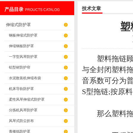
技术文章
产品目录
PROUCTS CATALOG
盐山华蒴机床附件制造有限公司
塑
伸缩式防护罩
钢板伸缩式防护罩
伸缩钢板防护罩
塑料拖链顾名
一字型风琴防护罩
铝型材防护帘
与全封闭塑料拖
水泥散装机伸缩布袋
音系数可分为普
机床导轨防护罩
S型拖链;按原
柔性风琴伸缩式防护罩
分拣机风琴防护罩
那么塑料拖链
风琴式防尘折布
青稞纸防护罩