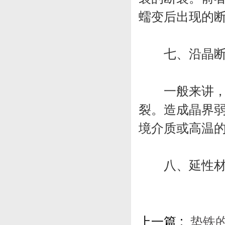
蠕变后出现的
七、沿晶断裂
一般来讲，晶
裂。造成晶界
境介质或高温
八、延性材料
上一篇 :
垫铁