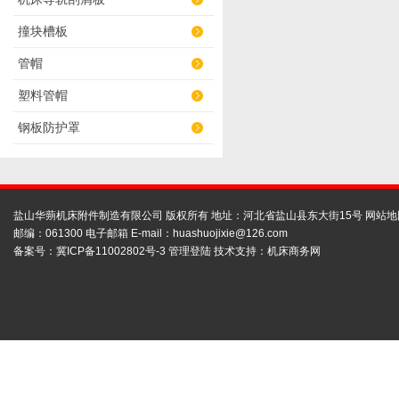
撞块槽板
管帽
塑料管帽
钢板防护罩
盐山华蒴机床附件制造有限公司 版权所有 地址：河北省盐山县东大街15号
网站地
邮编：061300 电子邮箱 E-mail：
huashuojixie@126.com
备案号：
冀ICP备11002802号-3
管理登陆
技术支持：
机床商务网