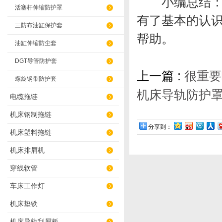
小编总结
活塞杆伸缩防护罩
有了基本的认
三防布油缸保护套
帮助。
油缸伸缩防尘套
DGT导管防护套
上一篇 :
很重要
螺旋钢带防护套
机床导轨防护
电缆拖链
机床钢制拖链
分享到：
机床塑料拖链
机床排屑机
穿线软管
车床工作灯
机床垫铁
机床导轨刮屑板