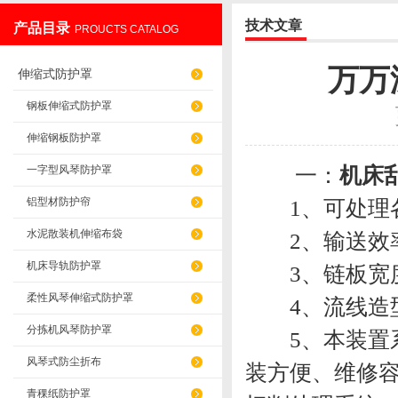
技术文章
产品目录
PROUCTS CATALOG
盐山华蒴机床附件制造有限公司
万万
伸缩式防护罩
钢板伸缩式防护罩
伸缩钢板防护罩
一：
机床
一字型风琴防护罩
铝型材防护帘
1、可处理各
水泥散装机伸缩布袋
2、输送效率
机床导轨防护罩
3、链板宽度
柔性风琴伸缩式防护罩
4、流线造型
分拣机风琴防护罩
5、本装置系
风琴式防尘折布
装方便、维修
青稞纸防护罩