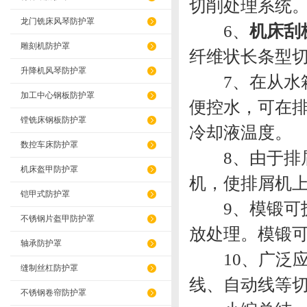
切削处理系统
龙门铣床风琴防护罩
6、
机床刮
雕刻机防护罩
纤维状长条型
升降机风琴防护罩
7、在从水箱
加工中心钢板防护罩
便控水，可在
镗铣床钢板防护罩
冷却液温度。
数控车床防护罩
8、由于排屑
机床盔甲防护罩
机，使排屑机
铠甲式防护罩
9、模锻可拆
不锈钢片盔甲防护罩
放处理。模锻
轴承防护罩
10、广泛应
缝制丝杠防护罩
线、自动线等
不锈钢卷帘防护罩