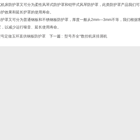
机床防护罩又可分为柔性风琴式防护罩和铠甲式风琴防护罩，此类防护罩产品我们可
防护效果和延长护罩的使用寿命。
护罩又可分为普通钢板和不锈钢板防护罩，厚度一般从2mm—3mm不等，我们根据
置，以减少运行噪音、延长使用寿命。
型号定做玉环直供钢板防护罩
下一篇 :
型号齐全*数控机床排屑机