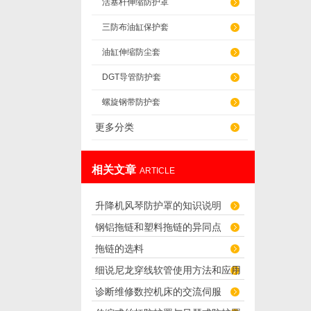
活塞杆伸缩防护罩
三防布油缸保护套
油缸伸缩防尘套
DGT导管防护套
螺旋钢带防护套
更多分类
相关文章
ARTICLE
升降机风琴防护罩的知识说明
钢铝拖链和塑料拖链的异同点
拖链的选料
细说尼龙穿线软管使用方法和应用
诊断维修数控机床的交流伺服
范围