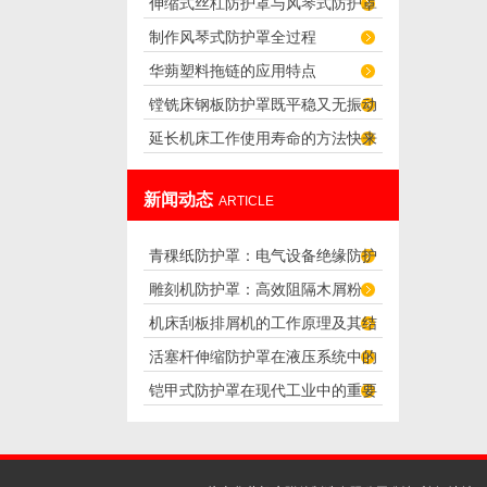
伸缩式丝杠防护罩与风琴式防护罩
制作风琴式防护罩全过程
的区别
华蒴塑料拖链的应用特点
镗铣床钢板防护罩既平稳又无振动
延长机床工作使用寿命的方法快来
噪音
看看吧！
新闻动态
ARTICLE
青稞纸防护罩：电气设备绝缘防护
雕刻机防护罩：高效阻隔木屑粉
专用方案
机床刮板排屑机的工作原理及其结
尘，守护设备精度与安全
活塞杆伸缩防护罩在液压系统中的
构分析
铠甲式防护罩在现代工业中的重要
应用
性