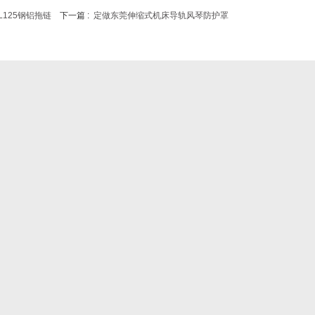
L125钢铝拖链
下一篇 :
定做东莞伸缩式机床导轨风琴防护罩