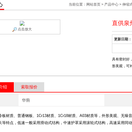
心
当前位置：
网站首页
>
产品中心
>
伸缩
直供泉
点击放大
更新日期：
具有密封好
形美观，可
介绍
索取报价
华蒴
冷板材质、普通钢板、
1Cr13
材质、
1Cr18
材质、
A03
材质等，外形美观、无噪
长等特点，低速一般采用滑动式结构，中速护罩采用滚轮式结构，高速采用同
。