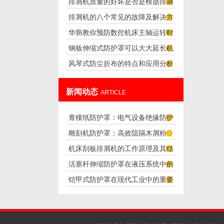
排屑机质量的好坏是否是根据排屑
障》
排屑机的八个常见的故障及解决方
量来判断的？
华蒴教你预防数控机床主轴运转时
法
钢板伸缩式防护罩可以大大延长机
的噪声
风琴式防尘折布的特点和应用分析
器的使用寿命
新闻动态
ARTICLE
青稞纸防护罩：电气设备绝缘防护
雕刻机防护罩：高效阻隔木屑粉
专用方案
机床刮板排屑机的工作原理及其结
尘，守护设备精度与安全
活塞杆伸缩防护罩在液压系统中的
构分析
铠甲式防护罩在现代工业中的重要
应用
性