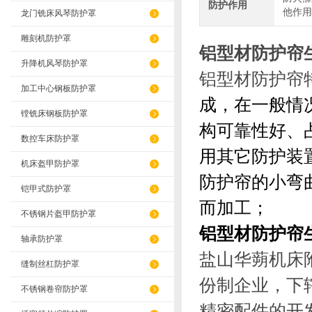
防护作用
他作用
龙门铣床风琴防护罩
雕刻机防护罩
铝型材防护帘
升降机风琴防护罩
铝型材防护帘
加工中心钢板防护罩
成，在一般情
镗铣床钢板防护罩
构可靠性好、
数控车床防护罩
用其它防护装
机床盔甲防护罩
防护帘的小弯曲
铠甲式防护罩
而加工；
不锈钢片盔甲防护罩
铝型材防护帘
轴承防护罩
盐山华蒴机床
缝制丝杠防护罩
份制企业，下
不锈钢卷帘防护罩
精密配件的开