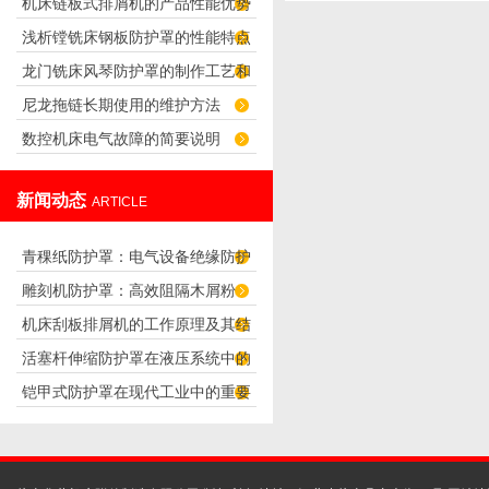
机床链板式排屑机的产品性能优势
要求
浅析镗铣床钢板防护罩的性能特点
及用途
龙门铣床风琴防护罩的制作工艺和
及其优点
尼龙拖链长期使用的维护方法
特点
数控机床电气故障的简要说明
新闻动态
ARTICLE
青稞纸防护罩：电气设备绝缘防护
雕刻机防护罩：高效阻隔木屑粉
专用方案
机床刮板排屑机的工作原理及其结
尘，守护设备精度与安全
活塞杆伸缩防护罩在液压系统中的
构分析
铠甲式防护罩在现代工业中的重要
应用
性