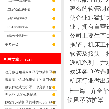
活塞杆伸缩防护罩
著名的软管制
三防布油缸保护套
使企业迅猛扩
油缸伸缩防尘套
业，拥有自营
DGT导管防护套
公司主要生产
螺旋钢带防护套
拖链，机床工
更多分类
软管及接头，
相关文章
ARTICLE
送机系列，并
欢迎各单位选
这是你想知道的风琴导轨防护罩的
机床行业做出
来看看，这是你想知道的龙门铣床
连接方法吗？
钢板伸缩式防护罩，你真的了解
风琴防护罩吗？
上一篇 :
齐全华
无比*的风琴式防护罩
吗？
轨风琴防护罩
数控车床防护罩的种类与设计制作