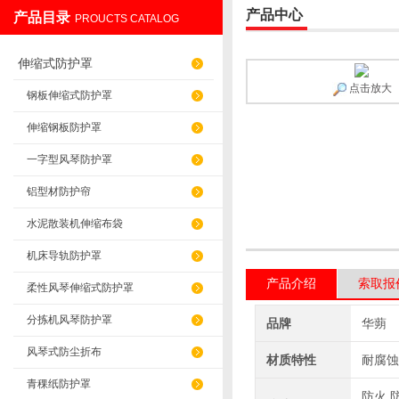
产品中心
产品目录
PROUCTS CATALOG
盐山华蒴机床附件制造有限公司
伸缩式防护罩
点击放大
钢板伸缩式防护罩
伸缩钢板防护罩
一字型风琴防护罩
铝型材防护帘
水泥散装机伸缩布袋
机床导轨防护罩
产品介绍
索取报
柔性风琴伸缩式防护罩
分拣机风琴防护罩
品牌
华蒴
风琴式防尘折布
材质特性
耐腐蚀
青稞纸防护罩
防火,