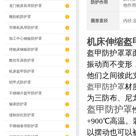
防护作用
他作用
龙门铣床风琴防护罩
雕刻机防护罩
圆形直径
内径:
升降机风琴防护罩
加工中心钢板防护罩
机床伸缩盔
镗铣床钢板防护罩
盔甲防护罩罩
数控车床防护罩
振动而不变形
机床盔甲防护罩
他们之间彼此
铠甲式防护罩
盔甲防护罩
材
不锈钢片盔甲防护罩
为三防布、尼
轴承防护罩
盔甲防护罩
缝制丝杠防护罩
+900℃高
不锈钢卷帘防护罩
以摆动也可以