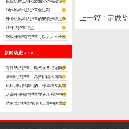
数控机床主轴箱渗油分析与处理
10个字，到底是什么呢？
制作风琴式防护罩全过程
上一篇 :
定做盐
升降机风琴防护罩的安装步骤是什
丝杆防护罩特点
么？
钢板伸缩式防护罩可以大大延长机
器的使用寿命
新闻动态
ARTICLE
青稞纸防护罩：电气设备绝缘防护
雕刻机防护罩：高效阻隔木屑粉
专用方案
机床刮板排屑机的工作原理及其结
尘，守护设备精度与安全
活塞杆伸缩防护罩在液压系统中的
构分析
铠甲式防护罩在现代工业中的重要
应用
性