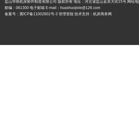
盐山华蒴机床附件制造有限公司 版权所有 地址：河北省盐山县东大街15号
网站地
邮编：061300 电子邮箱 E-mail：
huashuojixie@126.com
备案号：
冀ICP备11002802号-3
管理登陆
技术支持：
机床商务网