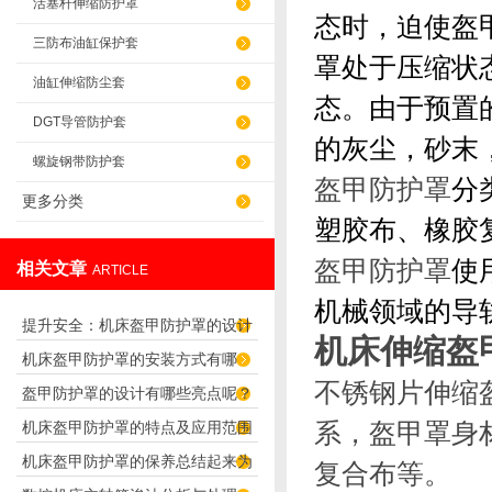
活塞杆伸缩防护罩
态时，迫使盔
三防布油缸保护套
罩处于压缩状
油缸伸缩防尘套
态。由于预置
DGT导管防护套
的灰尘，砂末
螺旋钢带防护套
盔甲防护罩
分
更多分类
塑胶布、橡胶
盔甲防护罩
使
相关文章
ARTICLE
机械领域的导
提升安全：机床盔甲防护罩的设计
机床伸缩盔
机床盔甲防护罩的安装方式有哪
原理解析
不锈钢片伸缩
盔甲防护罩的设计有哪些亮点呢？
些？
系，盔甲罩身
机床盔甲防护罩的特点及应用范围
机床盔甲防护罩的保养总结起来为
复合布等。