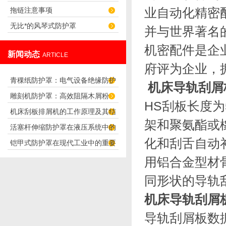
业自动化精密
拖链注意事项
无比*的风琴式防护罩
并与世界著名
机密配件是企
新闻动态
ARTICLE
府评为企业，
青稞纸防护罩：电气设备绝缘防护
机床导轨刮屑
雕刻机防护罩：高效阻隔木屑粉
专用方案
HS刮板长度为
机床刮板排屑机的工作原理及其结
尘，守护设备精度与安全
架和聚氨酯或
活塞杆伸缩防护罩在液压系统中的
构分析
化和刮舌自动
铠甲式防护罩在现代工业中的重要
应用
用铝合金型材
性
同形状的导轨
机床导轨刮屑
导轨刮屑板数