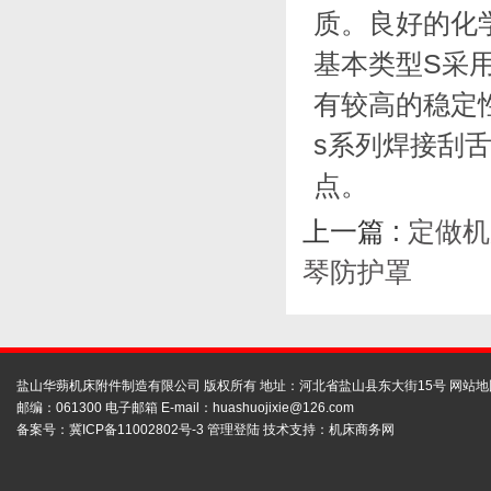
质。良好的化
基本类型S采
有较高的稳定
s系列焊接刮
点。
上一篇 :
定做机
琴防护罩
盐山华蒴机床附件制造有限公司 版权所有 地址：河北省盐山县东大街15号
网站地
邮编：061300 电子邮箱 E-mail：
huashuojixie@126.com
备案号：
冀ICP备11002802号-3
管理登陆
技术支持：
机床商务网