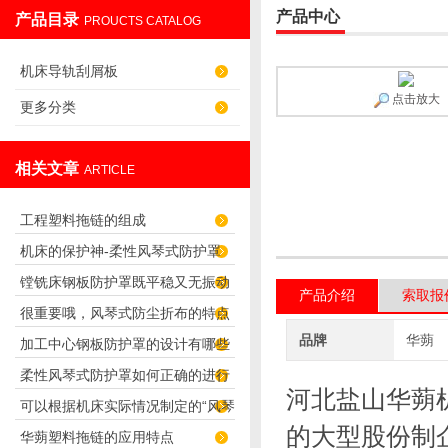
产品中心
产品目录
PROUCTS CATALOG
盐山华蒴机床附件制造有限公司
机床导轨刮屑板
点击放大
更多分类
相关文章
ARTICLE
工程塑料拖链的组成
机床的保护神-柔性风琴式防护罩
镗铣床钢板防护罩既平稳又无振动
（皮老虎）
产品介绍
索取报
很重要哦，风琴式防尘折布的特点
噪音
品牌
华蒴
加工中心钢板防护罩的设计有哪些
及应用
柔性风琴式防护罩如何正确的进行
特点？
河北盐山华蒴
可以根据机床实际情况制定的“风琴
安装？
的大型股份制
华蒴塑料拖链的应用特点
导轨防护罩”