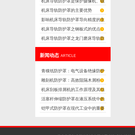
机床导轨防护罩是保护摄像机、镜
求
机床导轨防护罩的主要优势
头正常工作的防护罩
影响机床导轨防护罩导向精度的主
机床导轨防护罩之钢板式的优点
要因素
机床导轨防护罩之龙门磨床导轨防
护罩的设计
新闻动态
ARTICLE
青稞纸防护罩：电气设备绝缘防护
雕刻机防护罩：高效阻隔木屑粉
专用方案
机床刮板排屑机的工作原理及其结
尘，守护设备精度与安全
活塞杆伸缩防护罩在液压系统中的
构分析
铠甲式防护罩在现代工业中的重要
应用
性