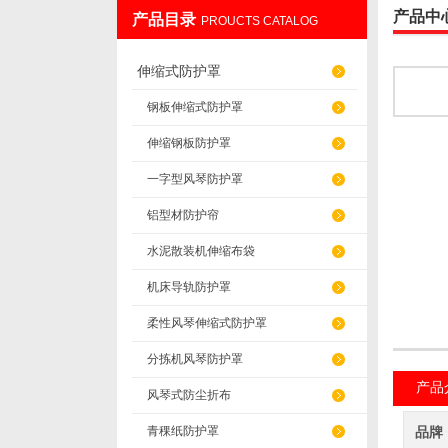
产品中
产品目录
PROUCTS CATALOG
盐山华蒴机床附件制造有限公司
伸缩式防护罩
钢板伸缩式防护罩
伸缩钢板防护罩
一字型风琴防护罩
铝型材防护帘
水泥散装机伸缩布袋
机床导轨防护罩
柔性风琴伸缩式防护罩
分拣机风琴防护罩
产品
风琴式防尘折布
青稞纸防护罩
品牌