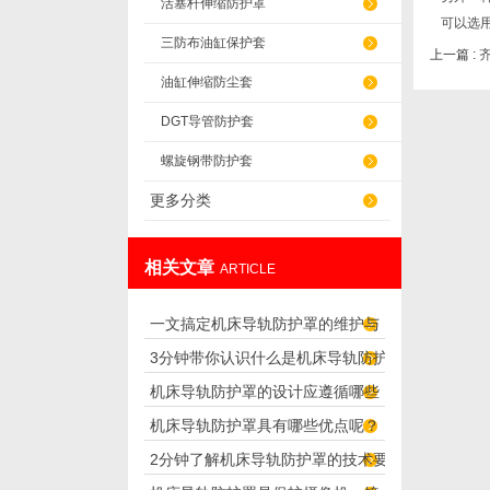
活塞杆伸缩防护罩
可以选
三防布油缸保护套
上一篇 :
油缸伸缩防尘套
DGT导管防护套
螺旋钢带防护套
更多分类
相关文章
ARTICLE
一文搞定机床导轨防护罩的维护与
3分钟带你认识什么是机床导轨防护
保养要点
机床导轨防护罩的设计应遵循哪些
罩
机床导轨防护罩具有哪些优点呢？
理念呢？
2分钟了解机床导轨防护罩的技术要