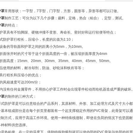
护罩
常用形状：一字型，7字型，门字型，方形，圆形等，异形等都可以订做。
护罩
制作工艺：可分为以下几个步骤：裁料，定格，热合（粘合），定型，测试。
护罩
的特点：
类护罩具有不怕脚踩、硬物冲撞不变形、寿命长、密封好和运行轻便等特点；
式防护罩行程长，压缩小，长度的比值为1:10；
设备的导轨面和护罩之间的距离小为5mm，为10mm。
罩折面张开时的尺寸等于这个折面高度的一倍，被压缩折面厚度为4mm
折面高度：15mm、20mm、30mm、35mm、40mm、45mm、50mm。
产品使用的材料，耐冷却剂，防油、砂轮沫和铁肖等等；
罩具行程长和压缩小的优点；
的风箱速度可达200m/分；
罩内没有任何金属零件，不用担心护罩工作时会出现零件松动而给机器造成严重的破坏
护罩
的制作的三种方式：
琴式防护罩是可以任意组合的产品系列，其原材料、外形、加工处理方式及尺寸大小都
个基本组成部分是在每个折页里都装有一个起支撑稳定作用的PVC骨架，此骨架可以
缝制方式，应用于高温工作环境。使用一种特殊线缝制，即使在负荷的情况下也坚固耐
多种材料供您选择。
种是热粘接。在一定的温度下，借助特殊助熔剂就可以使内部的PVC骨架与外部的折