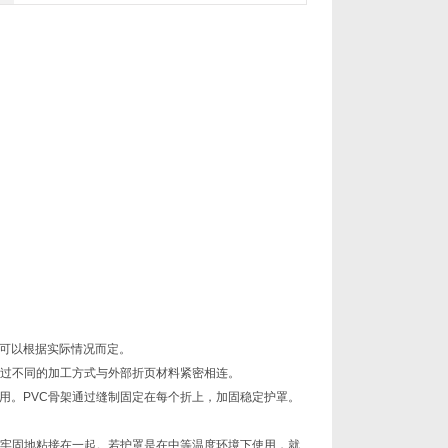
。
可以根据实际情况而定。
通过不同的加工方式与外部折页材料紧密相连。
用。PVC骨架通过缝制固定在每个折上，加固稳定护罩。
页牢固地粘接在一起。若护罩是在中等温度环境下使用，就