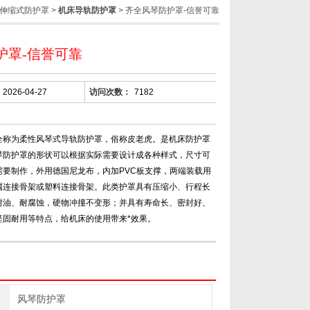
伸缩式防护罩
>
机床导轨防护罩
> 齐全风琴防护罩-信誉可靠
护罩-信誉可靠
2026-04-27
访问次数：
7182
全称为柔性风琴式导轨防护罩，俗称皮老虎。是机床防护罩
琴防护罩的形状可以根据实际需要设计成各种样式，尺寸可
需要制作，外用德国尼龙布，内加PVC板支撑，两端装载用
属连接骨架或塑料连接骨架。此类护罩具有压缩小、行程长
耐油、耐腐蚀，硬物冲撞不变形；并具有寿命长、密封好、
坚固耐用等特点，给机床的使用带来*效果。
风琴防护罩