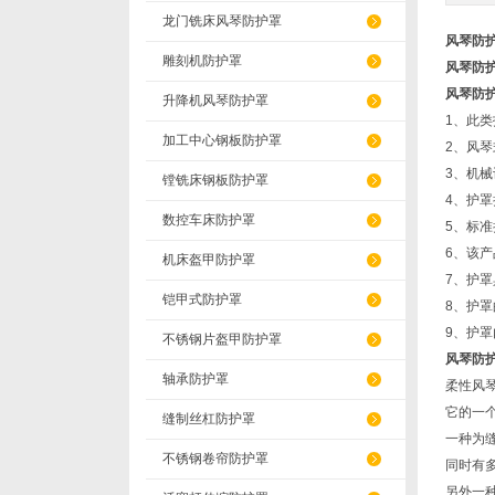
龙门铣床风琴防护罩
风琴防
雕刻机防护罩
风琴防
风琴防
升降机风琴防护罩
1、此
加工中心钢板防护罩
2、风琴
3、机械
镗铣床钢板防护罩
4、护
数控车床防护罩
5、标准
6、该
机床盔甲防护罩
7、护
铠甲式防护罩
8、护罩
9、护
不锈钢片盔甲防护罩
风琴防
轴承防护罩
柔性风
它的一
缝制丝杠防护罩
一种为
不锈钢卷帘防护罩
同时有
另外一