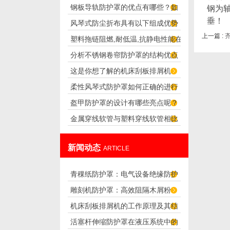
钢板导轨防护罩的优点有哪些？如
钢为
的噪声
垂！
风琴式防尘折布具有以下组成优势
何安装？
上一篇 :
塑料拖链阻燃,耐低温,抗静电性能在
分析不锈钢卷帘防护罩的结构优点
实际运用中的重要性说明
这是你想了解的机床刮板排屑机
柔性风琴式防护罩如何正确的进行
吗？快来看看吧！
盔甲防护罩的设计有哪些亮点呢？
安装？
金属穿线软管与塑料穿线软管相比
谁应用更广泛？
新闻动态
ARTICLE
青稞纸防护罩：电气设备绝缘防护
雕刻机防护罩：高效阻隔木屑粉
专用方案
机床刮板排屑机的工作原理及其结
尘，守护设备精度与安全
活塞杆伸缩防护罩在液压系统中的
构分析