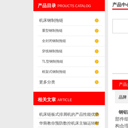
产品中
产品目录
PROUCTS CATALOG
盐山华蒴机床附件制造有限公司
机床钢制拖链
重型钢制拖链
全封闭钢制拖链
穿线钢制拖链
TL型钢制拖链
框架式钢制拖链
更多分类
产品
品牌
相关文章
ARTICLE
钢铝
机床链板式排屑机的产品性能优势
部件
华蒴教你预防数控机床主轴运转时
及用途
构合