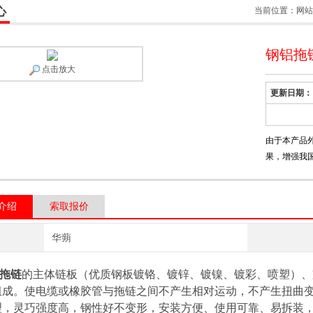
心
当前位置：
网站
钢铝拖
点击放大
更新日期：
由于本产品
果，增强我
介绍
索取报价
华蒴
拖链
的主体链板（优质钢板镀铬、镀锌、镀镍、镀彩、喷塑）、
组成。使电缆或橡胶管与拖链之间不产生相对运动，不产生扭曲
理，灵巧强度高，钢性好不变形，安装方便、使用可靠、易拆装