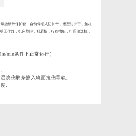
，螺旋钢带保护套，自动伸缩式防护带，铝型防护帘，丝杠
明工作灯，机床垫脚，刮屑板，行程槽板，排屑输送机，
。
/min条件下正常运行）
命。
温烧伤胶条擦入轨面拉伤导轨。
度.