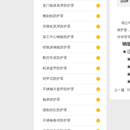
品牌
龙门铣床风琴防护罩
雕刻机防护罩
我公司
升降机风琴防护罩
保护套
加工中心钢板防护罩
冷却管
钢
镗铣床钢板防护罩
★适
数控车床防护罩
★每
★不
机床盔甲防护罩
★在
铠甲式防护罩
★此
不锈钢片盔甲防护罩
上一篇 :
5
轴承防护罩
缝制丝杠防护罩
不锈钢卷帘防护罩