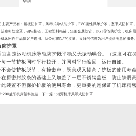
华蒴
主要产品有：钢板防护罩，风琴式导轨防护罩，
PVC
柔性风琴护罩，盔甲式防护罩
，活塞杆防尘罩，钢铝拖链，工程塑料拖链，矩形金属软管，
DGT
导管防护套，机床照
等机床附件产品供客户选用。我公司将以*的质量、良好的信誉为用户提供满意的服务
板防护罩
宜高速运动机床导轨防护既平稳又无振动噪音。（速度可在80m
一节护板同时平行拉开，并同时平行缩回，运行自如。
会使护板脱节，有撞击声，既美观又提高了护板的使用寿
原密封胶条的基础上又加盖了一层不锈钢盖板，防止铁屑高
装置不但保护护板的使用寿命，更重要的是保证了机床精密
5*200益阳机床塑料拖链
下一篇 :
湘潭机床风琴式防护罩