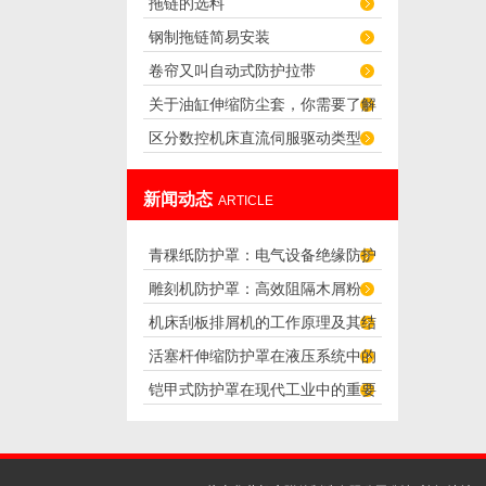
拖链的选料
轨防护可靠之选
钢制拖链简易安装
卷帘又叫自动式防护拉带
关于油缸伸缩防尘套，你需要了解
区分数控机床直流伺服驱动类型
的还有这么多！
新闻动态
ARTICLE
青稞纸防护罩：电气设备绝缘防护
雕刻机防护罩：高效阻隔木屑粉
专用方案
机床刮板排屑机的工作原理及其结
尘，守护设备精度与安全
活塞杆伸缩防护罩在液压系统中的
构分析
铠甲式防护罩在现代工业中的重要
应用
性