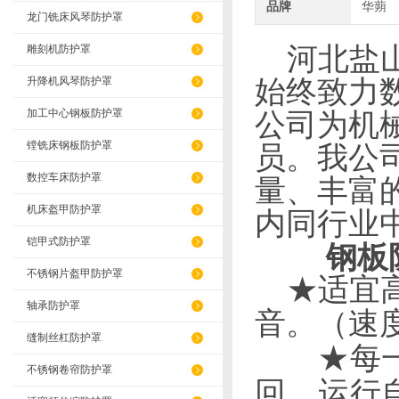
品牌
华蒴
龙门铣床风琴防护罩
河北盐山
雕刻机防护罩
升降机风琴防护罩
始终致力
加工中心钢板防护罩
公司为机
镗铣床钢板防护罩
员。我公
数控车床防护罩
量、丰富
机床盔甲防护罩
内同行业
铠甲式防护罩
钢板
不锈钢片盔甲防护罩
★适宜高
轴承防护罩
音。（速度
缝制丝杠防护罩
★每一节
不锈钢卷帘防护罩
回，运行