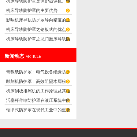
机床导轨防护罩是保护摄像机、镜
求
机床导轨防护罩的主要优势
头正常工作的防护罩
影响机床导轨防护罩导向精度的主
机床导轨防护罩之钢板式的优点
要因素
机床导轨防护罩之龙门磨床导轨防
护罩的设计
新闻动态
ARTICLE
青稞纸防护罩：电气设备绝缘防护
雕刻机防护罩：高效阻隔木屑粉
专用方案
机床刮板排屑机的工作原理及其结
尘，守护设备精度与安全
活塞杆伸缩防护罩在液压系统中的
构分析
铠甲式防护罩在现代工业中的重要
应用
性