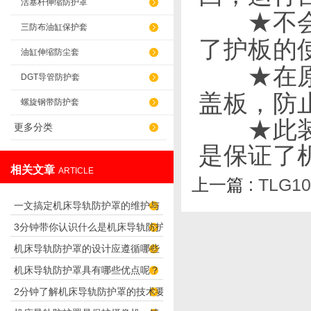
活塞杆伸缩防护罩
★不会使
三防布油缸保护套
了护板的
油缸伸缩防尘套
★在原密
DGT导管防护套
盖板，防
螺旋钢带防护套
★此装置
更多分类
是保证了
相关文章
ARTICLE
上一篇 :
TLG
一文搞定机床导轨防护罩的维护与
3分钟带你认识什么是机床导轨防护
保养要点
机床导轨防护罩的设计应遵循哪些
罩
机床导轨防护罩具有哪些优点呢？
理念呢？
2分钟了解机床导轨防护罩的技术要