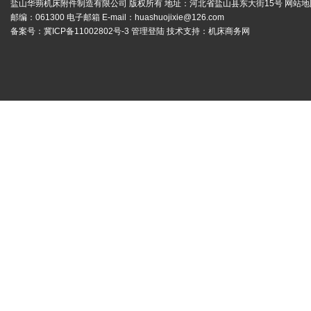
盐山华蒴机床附件制造有限公司 版权所有 地址：河北省盐山县东大街15号
网站地
邮编：061300 电子邮箱 E-mail：
huashuojixie@126.com
备案号：
冀ICP备11002802号-3
管理登陆
技术支持：
机床商务网