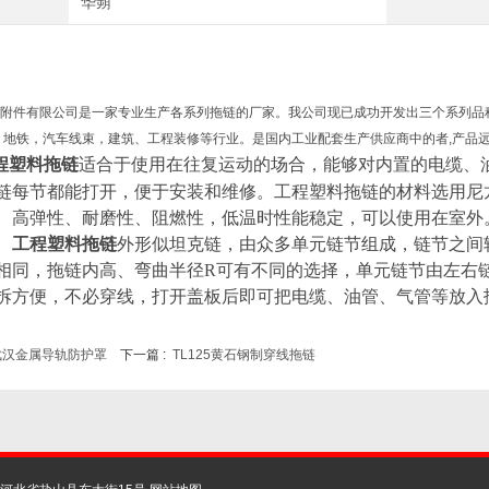
华蒴
附件
有限公司是一家专业生产各系列拖链的厂家。
我公司现已成功开发出三个系列品
，地铁，汽车线束，建筑、工程装修等行业。是国内工业配套生产供应商中的者
,
产品
程塑料拖链
适合于使用在往复运动的场合，能够对内置的电缆、
链每节都能打开，便于安装和维修。工程塑料拖链的材料选用尼
、高弹性、耐磨性、阻燃性，低温时性能稳定，可以使用在室外
工程塑料拖链
外形似坦克链，由众多单元链节组成，链节之间
相同，拖链内高、弯曲半径
R
可有不同的选择，单元链节由左右
拆方便，不必穿线，打开盖板后即可把电缆、油管、气管等放入
武汉金属导轨防护罩
下一篇 :
TL125黄石钢制穿线拖链