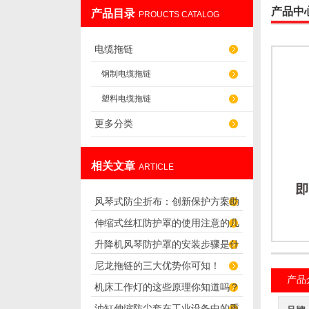
产品中
产品目录
PROUCTS CATALOG
盐山华蒴机床附件制造有限公司
电缆拖链
钢制电缆拖链
塑料电缆拖链
更多分类
相关文章
ARTICLE
风琴式防尘折布：创新保护方案助
伸缩式丝杠防护罩的使用注意的几
您避免灰尘困扰
升降机风琴防护罩的安装步骤是什
个方面
尼龙拖链的三大优势你可知！
么？
产品
机床工作灯的这些原理你知道吗？
油缸伸缩防尘套在工业设备中的重