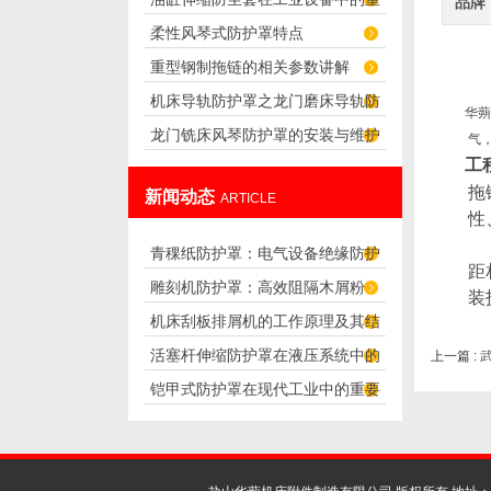
品牌
柔性风琴式防护罩特点
要性
重型钢制拖链的相关参数讲解
机床导轨防护罩之龙门磨床导轨防
华蒴
龙门铣床风琴防护罩的安装与维护
护罩的设计
气
工
技巧
拖
新闻动态
ARTICLE
性
青稞纸防护罩：电气设备绝缘防护
距
雕刻机防护罩：高效阻隔木屑粉
专用方案
装
机床刮板排屑机的工作原理及其结
尘，守护设备精度与安全
活塞杆伸缩防护罩在液压系统中的
上一篇 :
构分析
铠甲式防护罩在现代工业中的重要
应用
性