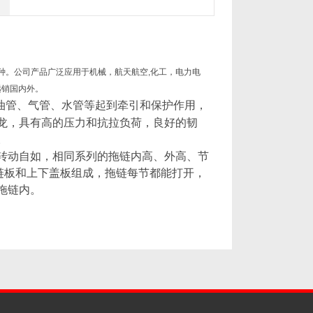
种。
公司产品广泛应用于机械，航天航空
,
化工，电力电
远销国内外。
油管、气管、水管等起到牵引和保护作用，
龙，具有高的压力和抗拉负荷，良好的韧
。
转动自如，相同系列的拖链内高、外高、节
链板和上下盖板组成，拖链每节都能打开，
拖链内。