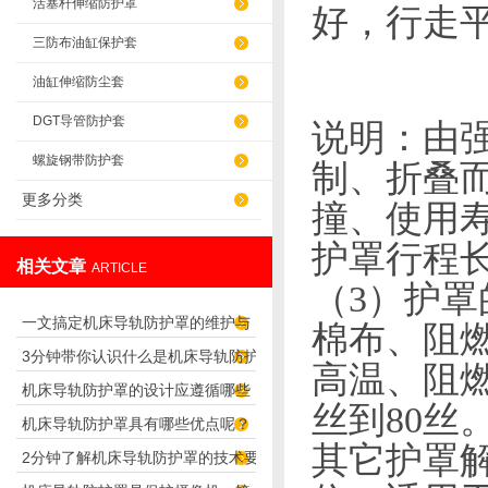
活塞杆伸缩防护罩
好，行走
三防布油缸保护套
油缸伸缩防尘套
DGT导管防护套
说明：
由
螺旋钢带防护套
制、折叠
更多分类
撞、使用
护罩行程
相关文章
ARTICLE
（3）
护罩
一文搞定机床导轨防护罩的维护与
棉布、阻
3分钟带你认识什么是机床导轨防护
保养要点
高温、阻
机床导轨防护罩的设计应遵循哪些
罩
丝到
80
丝
机床导轨防护罩具有哪些优点呢？
理念呢？
其它护罩
2分钟了解机床导轨防护罩的技术要