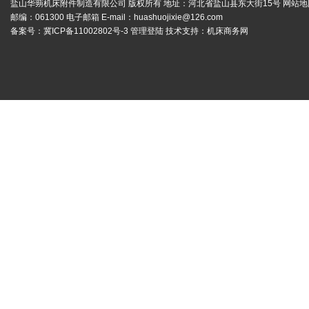
盐山华蒴机床附件制造有限公司 版权所有 地址：河北省盐山县东大街15号
网站地
邮编：061300 电子邮箱 E-mail：
huashuojixie@126.com
备案号：
冀ICP备11002802号-3
管理登陆
技术支持：
机床商务网