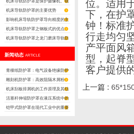
位。适用
机床导轨防护罩是保护摄像机、镜
求
机床导轨防护罩的主要优势
头正常工作的防护罩
下，在护罩
影响机床导轨防护罩导向精度的主
钟！标准
机床导轨防护罩之钢板式的优点
要因素
行走均匀
机床导轨防护罩之龙门磨床导轨防
产平面风
护罩的设计
新闻动态
ARTICLE
型，起脊
客户提供
青稞纸防护罩：电气设备绝缘防护
雕刻机防护罩：高效阻隔木屑粉
专用方案
上一篇 :
65*
机床刮板排屑机的工作原理及其结
尘，守护设备精度与安全
活塞杆伸缩防护罩在液压系统中的
构分析
铠甲式防护罩在现代工业中的重要
应用
性