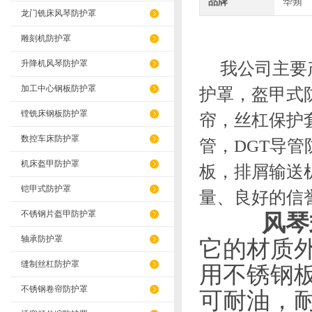
品牌
华蒴
龙门铣床风琴防护罩
雕刻机防护罩
升降机风琴防护罩
我公司主要产
加工中心钢板防护罩
护罩，盔甲式
镗铣床钢板防护罩
帘，丝杠保护
数控车床防护罩
管，
DGT
导管
机床盔甲防护罩
板，排屑输送
铠甲式防护罩
量、良好的信
不锈钢片盔甲防护罩
风琴
轴承防护罩
它的材质
缝制丝杠防护罩
用不锈钢
不锈钢卷帘防护罩
可耐油，