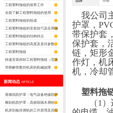
品牌
华蒴
工程塑料拖链的保养工作
君选择！
全面了解工程塑料拖链的使用
我公司主
工程塑料拖链的组成
护罩，
PV
工程塑料拖链的安装技巧及应用场
带保护套
工程塑料拖链的结构特点
合
保护套，
工程塑料拖链的高度及直径参数
链，矩形
工程塑料拖链
作灯，机
快速安装拆卸工程塑料拖链（尼龙
华蒴解答数控机床的机械故障
拖链）的技巧
机，冷却
新闻动态
ARTICLE
塑料
拖
青稞纸防护罩：电气设备绝缘防护
（
1
）
雕刻机防护罩：高效阻隔木屑粉
专用方案
的电缆、
机床刮板排屑机的工作原理及其结
尘，守护设备精度与安全