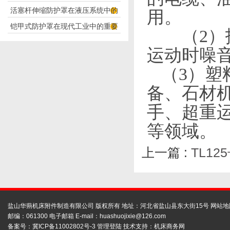
活塞杆伸缩防护罩在液压系统中的
用。
构分析
铠甲式防护罩在现代工业中的重要
应用
（
2
）
性
运动时噪
（
3
）塑
备、石材
手、超重
等
领域
。
上一篇 :
TL1
盐山华蒴机床附件制造有限公司 版权所有 地址：河北省盐山县东大街15号
网站地
邮编：061300 电子邮箱 E-mail：
huashuojixie@126.com
备案号：
冀ICP备11002802号-3
管理登陆
技术支持：
机床商务网