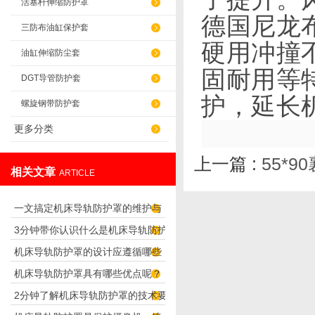
活塞杆伸缩防护罩
德国尼龙
三防布油缸保护套
硬用冲撞
油缸伸缩防尘套
固耐用等
DGT导管防护套
护，延长
螺旋钢带防护套
更多分类
上一篇 :
55*
相关文章
ARTICLE
一文搞定机床导轨防护罩的维护与
3分钟带你认识什么是机床导轨防护
保养要点
机床导轨防护罩的设计应遵循哪些
罩
机床导轨防护罩具有哪些优点呢？
理念呢？
2分钟了解机床导轨防护罩的技术要