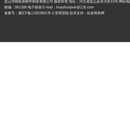
盐山华蒴机床附件制造有限公司 版权所有 地址：河北省盐山县东大街15号
网站地
邮编：061300 电子邮箱 E-mail：
huashuojixie@126.com
备案号：
冀ICP备11002802号-3
管理登陆
技术支持：
机床商务网