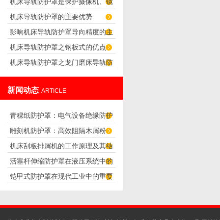
机床导轨防护罩是保护摄像机、镜
求
机床导轨防护罩的主要优势
头正常工作的防护罩
影响机床导轨防护罩导向精度的主
机床导轨防护罩之钢板式的优点
要因素
机床导轨防护罩之龙门磨床导轨防
护罩的设计
新闻动态
ARTICLE
青稞纸防护罩：电气设备绝缘防护
雕刻机防护罩：高效阻隔木屑粉
专用方案
机床刮板排屑机的工作原理及其结
尘，守护设备精度与安全
活塞杆伸缩防护罩在液压系统中的
构分析
铠甲式防护罩在现代工业中的重要
应用
性