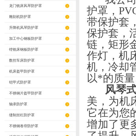
龙门铣床风琴防护罩
护罩，
PV
雕刻机防护罩
带保护套
升降机风琴防护罩
保护套，
加工中心钢板防护罩
链，矩形
镗铣床钢板防护罩
作灯，机
数控车床防护罩
机，冷却
机床盔甲防护罩
以*的质
铠甲式防护罩
风琴
不锈钢片盔甲防护罩
美，为机
轴承防护罩
它在为您
缝制丝杠防护罩
增加了更
不锈钢卷帘防护罩
了提升。