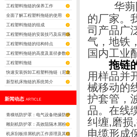
华蒴
工程塑料拖链的保养工作
君选择！
全面了解工程塑料拖链的使用
的厂家。
工程塑料拖链的组成
司产品广
工程塑料拖链的安装技巧及应用场
气，地铁
工程塑料拖链的结构特点
合
国内工业
工程塑料拖链的高度及直径参数
拖链
工程塑料拖链
快速安装拆卸工程塑料拖链（尼龙
用样品并
新型机床拖链的系统简介
拖链）的技巧
械移动的
护套管，
新闻动态
ARTICLE
品。在
线
青稞纸防护罩：电气设备绝缘防护
,
,
纠缠
磨损
雕刻机防护罩：高效阻隔木屑粉
专用方案
电缆形成
机床刮板排屑机的工作原理及其结
尘，守护设备精度与安全