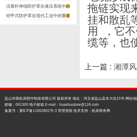
拖链实现
活塞杆伸缩防护罩在液压系统中的
构分析
铠甲式防护罩在现代工业中的重要
挂和散乱
应用
性
用
，它不
缆等，也
上一篇 :
湘潭风
盐山华蒴机床附件制造有限公司 版权所有 地址：河北省盐山县东大街15号
网站地
邮编：061300 电子邮箱 E-mail：
huashuojixie@126.com
备案号：
冀ICP备11002802号-3
管理登陆
技术支持：
机床商务网