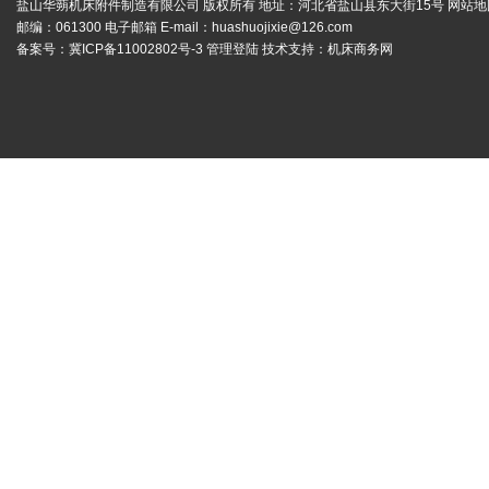
盐山华蒴机床附件制造有限公司 版权所有 地址：河北省盐山县东大街15号
网站地
邮编：061300 电子邮箱 E-mail：
huashuojixie@126.com
备案号：
冀ICP备11002802号-3
管理登陆
技术支持：
机床商务网