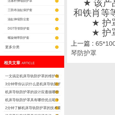
★
该产
活塞杆伸缩防护罩
和铁肖等
三防布油缸保护套
油缸伸缩防尘套
★
护
DGT导管防护套
★
护
螺旋钢带防护套
上一篇 :
65*
更多分类
琴防护罩
相关文章
ARTICLE
一文搞定机床导轨防护罩的维护与
3分钟带你认识什么是机床导轨防护
保养要点
机床导轨防护罩的设计应遵循哪些
罩
机床导轨防护罩具有哪些优点呢？
理念呢？
2分钟了解机床导轨防护罩的技术要