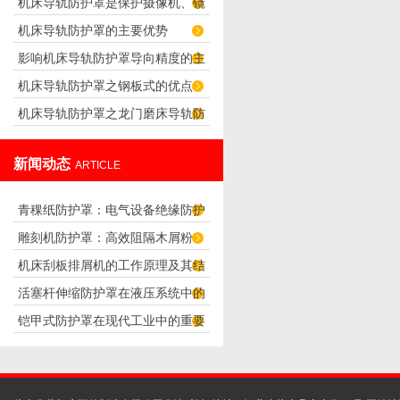
机床导轨防护罩是保护摄像机、镜
求
机床导轨防护罩的主要优势
头正常工作的防护罩
影响机床导轨防护罩导向精度的主
机床导轨防护罩之钢板式的优点
要因素
机床导轨防护罩之龙门磨床导轨防
护罩的设计
新闻动态
ARTICLE
青稞纸防护罩：电气设备绝缘防护
雕刻机防护罩：高效阻隔木屑粉
专用方案
机床刮板排屑机的工作原理及其结
尘，守护设备精度与安全
活塞杆伸缩防护罩在液压系统中的
构分析
铠甲式防护罩在现代工业中的重要
应用
性