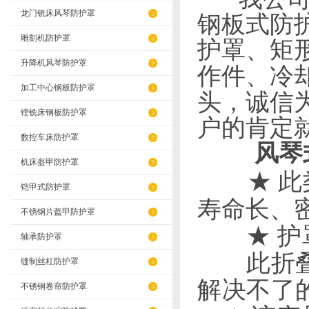
龙门铣床风琴防护罩
钢板式防
雕刻机防护罩
护罩、矩
升降机风琴防护罩
作件、冷
加工中心钢板防护罩
头，诚信
镗铣床钢板防护罩
户的肯定就
数控车床防护罩
风琴
机床盔甲防护罩
★ 
铠甲式防护罩
寿命长、
不锈钢片盔甲防护罩
★ 护罩
轴承防护罩
此折叠护
缝制丝杠防护罩
解决不了
不锈钢卷帘防护罩