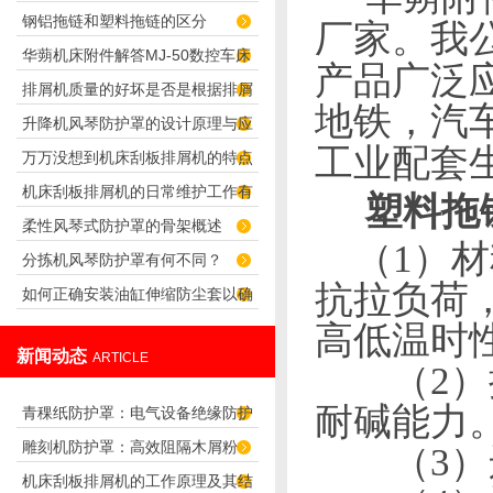
钢铝拖链和塑料拖链的区分
的特点
厂家。
我
华蒴机床附件解答MJ-50数控车床
产品广泛
排屑机质量的好坏是否是根据排屑
的运动分析
地铁，汽
升降机风琴防护罩的设计原理与应
量来判断的？
工业配套
万万没想到机床刮板排屑机的特点
用
机床刮板排屑机的日常维护工作有
那么多
塑料拖
柔性风琴式防护罩的骨架概述
哪些？
（1）材
分拣机风琴防护罩有何不同？
抗拉负荷
如何正确安装油缸伸缩防尘套以确
高低温时
保其有效工作？
新闻动态
ARTICLE
（2）抗
耐碱能力
青稞纸防护罩：电气设备绝缘防护
雕刻机防护罩：高效阻隔木屑粉
（3）运
专用方案
机床刮板排屑机的工作原理及其结
尘，守护设备精度与安全