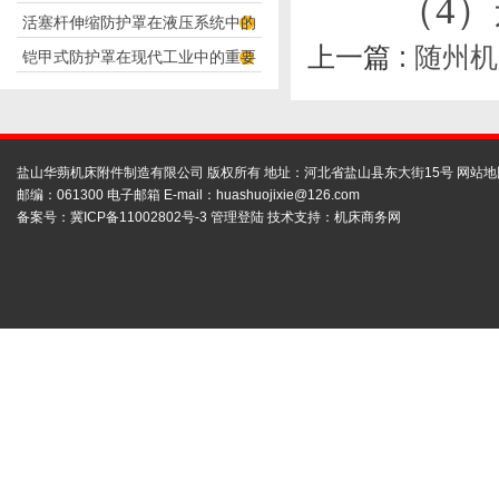
（4）
活塞杆伸缩防护罩在液压系统中的
构分析
上一篇 :
随州机
铠甲式防护罩在现代工业中的重要
应用
性
盐山华蒴机床附件制造有限公司 版权所有 地址：河北省盐山县东大街15号
网站地
邮编：061300 电子邮箱 E-mail：
huashuojixie@126.com
备案号：
冀ICP备11002802号-3
管理登陆
技术支持：
机床商务网