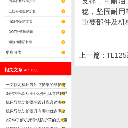
支撑，可耐油
活塞杆伸缩防护罩
稳，坚固耐用
三防布油缸保护套
重要部件及机
油缸伸缩防尘套
DGT导管防护套
螺旋钢带防护套
更多分类
上一篇 :
TL1
相关文章
ARTICLE
一文搞定机床导轨防护罩的维护与
3分钟带你认识什么是机床导轨防护
保养要点
机床导轨防护罩的设计应遵循哪些
罩
机床导轨防护罩具有哪些优点呢？
理念呢？
2分钟了解机床导轨防护罩的技术要