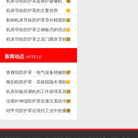
机床导轨防护罩是保护摄像机、镜
求
机床导轨防护罩的主要优势
头正常工作的防护罩
影响机床导轨防护罩导向精度的主
机床导轨防护罩之钢板式的优点
要因素
机床导轨防护罩之龙门磨床导轨防
护罩的设计
新闻动态
ARTICLE
青稞纸防护罩：电气设备绝缘防护
雕刻机防护罩：高效阻隔木屑粉
专用方案
机床刮板排屑机的工作原理及其结
尘，守护设备精度与安全
活塞杆伸缩防护罩在液压系统中的
构分析
铠甲式防护罩在现代工业中的重要
应用
性