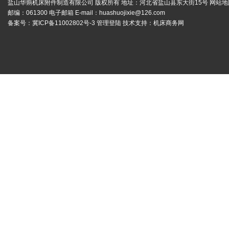
盐山华蒴机床附件制造有限公司 版权所有 地址：河北省盐山县东大街15号
网站地
邮编：061300 电子邮箱 E-mail：
huashuojixie@126.com
备案号：
冀ICP备11002802号-3
管理登陆
技术支持：
机床商务网