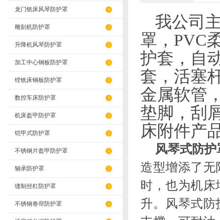
龙门铣床风琴防护罩
我公司
雕刻机防护罩
罩，
PVC
升降机风琴防护罩
护套，自
加工中心钢板防护罩
套，活塞
镗铣床钢板防护罩
金属软管
数控车床防护罩
垫脚，刮
机床盔甲防护罩
床附件产
铠甲式防护罩
风琴式防护
不锈钢片盔甲防护罩
造型增添了无
轴承防护罩
时，也为机床
缝制丝杠防护罩
升。风琴式防
不锈钢卷帘防护罩