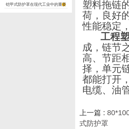
塑料拖链
铠甲式防护罩在现代工业中的重要
应用
荷，良好
性
性能稳定
工程
成，链节
高、节距
择，单元
都能打开
电缆、油
上一篇 :
80*
式防护罩