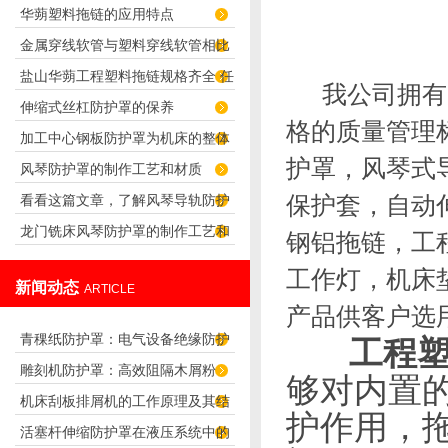
华蒴塑料拖链的应用特点
布的产品特点
金属穿线软管与塑料穿线软管相比
盐山华蒴工程塑料拖链规格齐全 任
谁应用更广泛？
我公司拥有先
伸缩式丝杠防护罩的保养
君选择！
格的质量管理
加工中心钢板防护罩为机床的整体
护罩，风琴式
风琴防护罩的制作工艺和材质
造型增添了无限色彩
保护套，自动
看看这篇文章，了解风琴导轨防护
龙门铣床风琴防护罩的制作工艺和
罩的特性
钢铝拖链，工
特点
工作灯，机床
新闻动态
ARTICLE
产品供客户选
青稞纸防护罩：电气设备绝缘防护
工程
雕刻机防护罩：高效阻隔木屑粉
专用方案
够对内置
机床刮板排屑机的工作原理及其结
尘，守护设备精度与安全
护作用，
活塞杆伸缩防护罩在液压系统中的
构分析