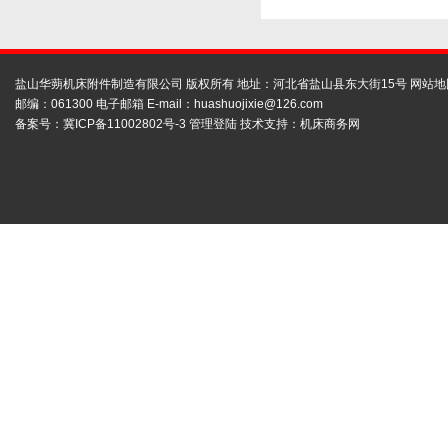
盐山华蒴机床附件制造有限公司 版权所有 地址：河北省盐山县东大街15号
网站地
邮编：061300 电子邮箱 E-mail：
huashuojixie@126.com
备案号：
冀ICP备11002802号-3
管理登陆
技术支持：
机床商务网