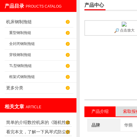
产品中心
产品目录
PROUCTS CATALOG
盐山华蒴机床附件制造有限公司
机床钢制拖链
点击放大
重型钢制拖链
全封闭钢制拖链
穿线钢制拖链
TL型钢制拖链
框架式钢制拖链
更多分类
相关文章
ARTICLE
产品介绍
索取报
简单的介绍数控机床的《随机性故
品牌
华蒴
看完本文，了解一下风琴式防尘折
障》