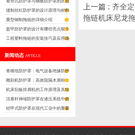
卷帘式防护罩与钢板防护罩的区别
片渗透的作用
上一篇 :
齐全定
缝制丝杠防护罩的设计原理与材料
和特点
拖链机床尼龙
重型钢制拖链的详细介绍
选择
盔甲防护罩的设计有哪些亮点呢？
工程塑料拖链的安装技巧及应用场
合
新闻动态
ARTICLE
青稞纸防护罩：电气设备绝缘防护
雕刻机防护罩：高效阻隔木屑粉
专用方案
机床刮板排屑机的工作原理及其结
尘，守护设备精度与安全
活塞杆伸缩防护罩在液压系统中的
构分析
铠甲式防护罩在现代工业中的重要
应用
性