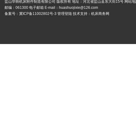
盐山华蒴机床附件制造有限公司 版权所有 地址：河北省盐山县东大街15号
网站地
邮编：061300 电子邮箱 E-mail：
huashuojixie@126.com
备案号：
冀ICP备11002802号-3
管理登陆
技术支持：
机床商务网