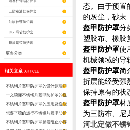
活塞杆伸缩防护罩
态。由于预置
三防布油缸保护套
的灰尘，砂末
油缸伸缩防尘套
盔甲防护罩
分
DGT导管防护套
塑胶布、橡胶
螺旋钢带防护套
盔甲防护罩
使
更多分类
机械领域的导
盔甲防护罩
简
相关文章
ARTICLE
折层能经受强
不锈钢片盔甲防护罩的设计原理和
保持原有的状
一文读懂不锈钢片盔甲防护罩的性
应用
盔甲防护罩
材
不锈钢片盔甲防护罩的应用及性能
能特点
为三防布、尼
想要平稳的运行不锈钢片盔甲防护
特点
不锈钢片盔甲防护罩起着阻止小碎
河北定做不锈
罩，我们需要先了解下这些情况