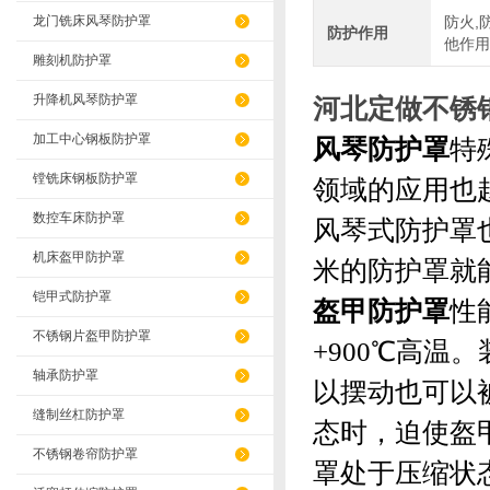
龙门铣床风琴防护罩
防火,
防护作用
他作用
雕刻机防护罩
升降机风琴防护罩
河北定做不锈
加工中心钢板防护罩
风琴防护罩
特
镗铣床钢板防护罩
领域的应用也
数控车床防护罩
风琴式防护罩
机床盔甲防护罩
米的防护罩就
铠甲式防护罩
盔甲防护罩
性
不锈钢片盔甲防护罩
+900℃高
轴承防护罩
以摆动也可以
缝制丝杠防护罩
态时，迫使盔
不锈钢卷帘防护罩
罩处于压缩状