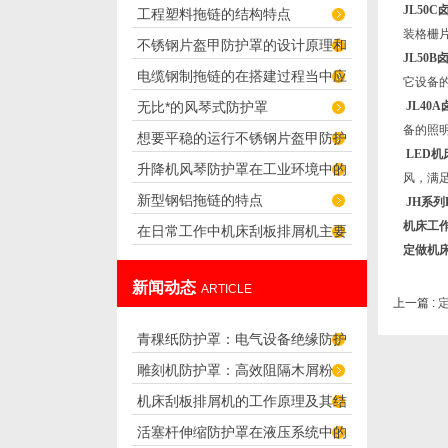
JL50
工程塑料拖链的结构特点
装格栅
不锈钢片盔甲防护罩的设计原理和
JL50
电缆钢制拖链的在搭建过程当中应
应用
它设备
无比*的风琴式防护罩
JL40
注意哪些问题
备的照
想要平稳的运行不锈钢片盔甲防护
LED
机
升降机风琴防护罩在工业环境中的
罩，我们需要先了解下这些情况
风，满
新型钢铝拖链的特点
JH系列
重要性
机床工
在日常工作中机床刮板排屑机主要
定做机
出现的问题分为8种
新闻动态
ARTICLE
上一篇 :
青稞纸防护罩：电气设备绝缘防护
雕刻机防护罩：高效阻隔木屑粉
专用方案
机床刮板排屑机的工作原理及其结
尘，守护设备精度与安全
活塞杆伸缩防护罩在液压系统中的
构分析