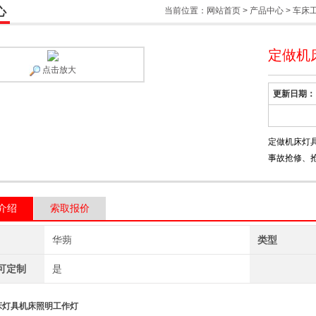
心
当前位置：
网站首页
>
产品中心
>
车床
定做机
点击放大
更新日期：
定做机床灯
事故抢修、
介绍
索取报价
华蒴
类型
可定制
是
床灯具机床照明工作灯