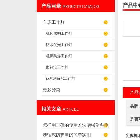
产品中
产品目录
PROUCTS CATALOG
盐山华蒴机床附件制造有限公司
车床工作灯
机床照明工作灯
防水荧光工作灯
机床防爆工作灯
卤钨泡工作灯
jb系列白炽工作灯
更多分类
产品
品牌
相关文章
ARTICLE
是否
怎样用正确的使用方法增强塑料拖
卷帘式防护罩的简单实用
链的使用寿命
定做机