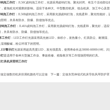
C卤钨泡工作灯
：
JL50C卤钨泡工作灯，光源采用卤钨灯泡、聚光封闭、有五个活动部
片，避免眩光对观察的影响。适应于各种大、中型数控机床、组合机床、加工中心及普
B卤钨泡工作灯
：
JL50B卤钨泡工作灯，采用新光源卤钨灯泡，光线柔和，聚光性能好
的照明，并具有防水、防爆、防侵蚀等优点。
A卤钨泡工作灯
：
JL40A卤钨泡工作灯，采用新光源卤钨灯泡，光线柔和，聚光好，适
明，并具有防水、防爆、防侵蚀等优点。
床
工作灯
：
LED工作灯光源采用高光效LED，体积小，发热量小。灯具防尘、耐潮湿
足湿潮酸碱，粉尘环境下的照明。
LED警示灯
光源采用超高亮度LED，发光强度高，使用寿命长达30000-60000小时。
作灯
是适用于各种大型施工作业、事故抢修、抢险救灾等工作现场照明的灯具。
床灯具机床照明工作灯
定做定做数控机床排屑机颜色可以定做
下一篇 :
定做东莞伸缩式机床导轨风琴防护罩