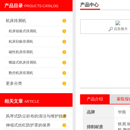
产品中心
产品目录
PROUCTS CATALOG
盐山华蒴机床附件制造有限公司
机床排屑机
点击放大
机床链板式排屑机
机床刮板排屑机
磁性机床排屑机
螺旋式机床排屑机
数控机床排屑机
更多分类
产品介绍
索取报
相关文章
ARTICLE
品牌
华蒴
风琴式防尘折布的清洁与维护技术
铁屑,
伸缩式丝杠防护罩的保养
排削材质
料,陶