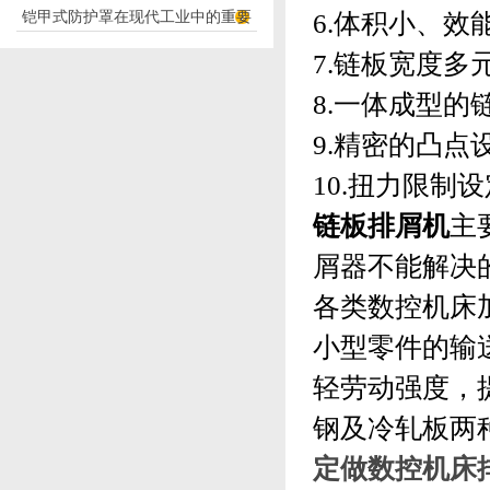
铠甲式防护罩在现代工业中的重要
6.
体积小、效能
应用
性
7.
链板宽度多
8.
一体成型的
9.
精密的凸点
10.
扭力限制设
链板排屑机
主
屑器不能解决
各类数控机床
小型零件的输
轻劳动强度，
钢及冷轧板两
定做数控机床