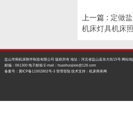
上一篇 :
定做盐
机床灯具机床
盐山华蒴机床附件制造有限公司 版权所有 地址：河北省盐山县东大街15号
网站地
邮编：061300 电子邮箱 E-mail：
huashuojixie@126.com
备案号：
冀ICP备11002802号-3
管理登陆
技术支持：
机床商务网