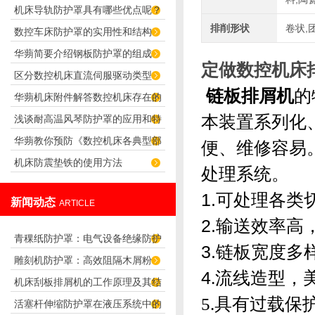
机床导轨防护罩具有哪些优点呢？
排削形状
卷状,
数控车床防护罩的实用性和结构
华蒴简要介绍钢板防护罩的组成
定做数控机床
区分数控机床直流伺服驱动类型
链
板
排屑机
的
华蒴机床附件解答数控机床存在的
本装置系列化
浅谈耐高温风琴防护罩的应用和特
运动（机床的运动）
华蒴教你预防《数控机床各典型部
点
便、维修容易
机床防震垫铁的使用方法
件》可能出现的主要故障
处理系统。
1.可处理各
新闻动态
ARTICLE
2.输送效率
青稞纸防护罩：电气设备绝缘防护
3.链板宽度
雕刻机防护罩：高效阻隔木屑粉
专用方案
4
.
流线造型，
机床刮板排屑机的工作原理及其结
尘，守护设备精度与安全
5.
具有过载保
活塞杆伸缩防护罩在液压系统中的
构分析