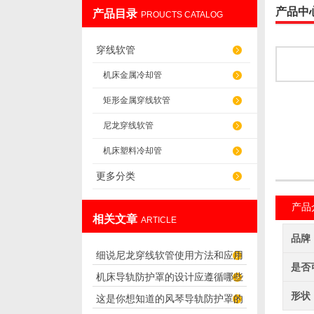
产品中
产品目录
PROUCTS CATALOG
盐山华蒴机床附件制造有限公司
穿线软管
机床金属冷却管
矩形金属穿线软管
尼龙穿线软管
机床塑料冷却管
更多分类
产品
相关文章
ARTICLE
品牌
细说尼龙穿线软管使用方法和应用
是否
机床导轨防护罩的设计应遵循哪些
范围
形状
这是你想知道的风琴导轨防护罩的
理念呢？