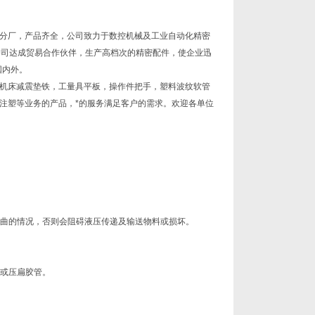
分厂，产品齐全，公司致力于数控机械及工业自动化精密
公司达成贸易合作伙伴，生产高档次的精密配件，使企业迅
国内外。
机床减震垫铁，工量具平板，操作件把手，塑料波纹软管
注塑等业务的产品，*的服务满足客户的需求。欢迎各单位
曲或折曲的情况，否则会阻碍液压传递及输送物料或损坏。
折或压扁胶管。