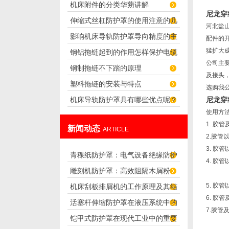
机床附件的分类华蒴讲解
连接方法吗？
尼龙穿
伸缩式丝杠防护罩的使用注意的几
河北盐
影响机床导轨防护罩导向精度的主
个方面
配件的
猛扩大
钢铝拖链起到的作用怎样保护电缆
要因素
公司主
钢制拖链不下踏的原理
及接头
塑料拖链的安装与特点
选购我
机床导轨防护罩具有哪些优点呢？
尼龙穿
使用方
1. 胶
新闻动态
ARTICLE
2.胶
3. 胶
青稞纸防护罩：电气设备绝缘防护
4. 
雕刻机防护罩：高效阻隔木屑粉
专用方案
5. 胶
机床刮板排屑机的工作原理及其结
尘，守护设备精度与安全
6. 
活塞杆伸缩防护罩在液压系统中的
构分析
7.胶管
铠甲式防护罩在现代工业中的重要
应用