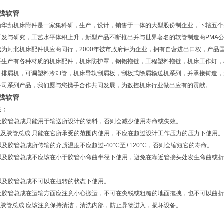
线软管
山华蒴机床附件是一家集科研，生产，设计，销售于一体的大型股份制企业，下辖五个
开发与研究，工艺水平体积上升，新型产品不断推出并与世界著名的软管制造商PMA
成为河北机床配件供应商同行，2000年被市政府评为企业，拥有自营进出口权，产品
要生产有各种材质的机床配件，机床防护罩，钢铝拖链，工程塑料拖链，机床工作灯，
，排屑机，可调塑料冷却管，机床导轨刮屑板，刮板式除屑输送机系列，并承接铸造，
公司系列产品，我们愿与您携手合作共同发展，为数控机床行业做出应有的贡献。
线软管
法；
管及胶管总成只能用于输送所设计的物料，否则会减少使用寿命或失效。
管以及胶管总成 只能在它所承受的范围内使用，不应在超过设计工作压力的压力下使用。
管以及胶管总成所传输的介质温度不应超过-40°C至+120°C，否则会缩短它的寿命。
胶管以及胶管总成不应该在小于胶管小弯曲半径下使用，避免在靠近管接头处发生弯
管以及胶管总成不可以在扭转的状态下使用。
胶管及胶管总成在运输方面应注意小心搬运，不可在尖锐或粗糙的地面拖拽，也不可以曲
及胶管总成 应该注意保持清洁，清洗内部，防止异物进入，损坏设备。