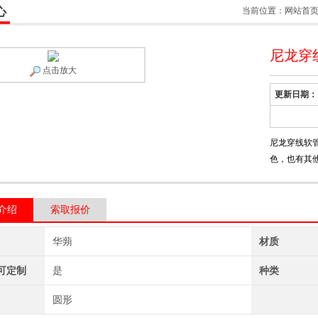
心
当前位置：
网站首
尼龙穿
点击放大
更新日期：
尼龙穿线软
色，也有其
介绍
索取报价
华蒴
材质
可定制
是
种类
圆形