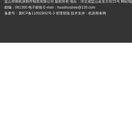
盐山华蒴机床附件制造有限公司 版权所有 地址：河北省盐山县东大街15号
网站地
邮编：061300 电子邮箱 E-mail：
huashuojixie@126.com
备案号：
冀ICP备11002802号-3
管理登陆
技术支持：
机床商务网