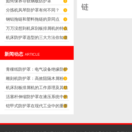
如何保养导轨钢板防护罩
链
分拣机风琴防护罩有何不同？
钢铝拖链和塑料拖链的异同点
万万没想到机床刮板排屑机的特点
机床防护罩选型的三大方法你知道
那么多
吗？
新闻动态
ARTICLE
青稞纸防护罩：电气设备绝缘防护
雕刻机防护罩：高效阻隔木屑粉
专用方案
机床刮板排屑机的工作原理及其结
尘，守护设备精度与安全
活塞杆伸缩防护罩在液压系统中的
构分析
铠甲式防护罩在现代工业中的重要
应用
性