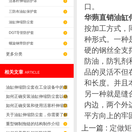
活塞杆伸缩防护罩
口。
三防布油缸保护套
华蒴直销油缸
油缸伸缩防尘套
按加工方式，
DGT导管防护套
种形式。一种
螺旋钢带防护套
硬的钢丝全支
更多分类
防油，防乳剂
品的灵活不但
相关文章
ARTICLE
和长度。并且
油缸伸缩防尘套在工业设备中的重
另一种就是缝
如何正确安装油缸伸缩防尘套以确
要性
内边，两个外
如何正确安装和使用活塞杆伸缩防
保其有效工作？
平方向上的牢
关于油缸伸缩防尘套，你需要了解
护罩？
重型钢制拖链的结构制作介绍
的还有这么多！
上一篇 :
定做矩