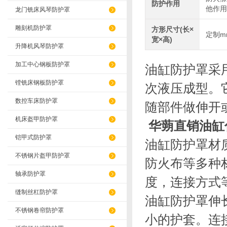
防护作用
他作用
龙门铣床风琴防护罩
雕刻机防护罩
方形尺寸(长×
定制m
宽×高)
升降机风琴防护罩
加工中心钢板防护罩
油缸防护罩采
镗铣床钢板防护罩
次液压成型。
数控车床防护罩
随部件做伸开
机床盔甲防护罩
华蒴直销油缸
铠甲式防护罩
油缸防护罩材
不锈钢片盔甲防护罩
防火布等多种
轴承防护罩
度，连接方式
缝制丝杠防护罩
油缸防护罩伸
不锈钢卷帘防护罩
小的护套。连接