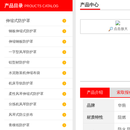
产品中心
产品目录
PROUCTS CATALOG
盐山华蒴机床附件制造有限公司
伸缩式防护罩
点击放大
钢板伸缩式防护罩
伸缩钢板防护罩
一字型风琴防护罩
铝型材防护帘
水泥散装机伸缩布袋
机床导轨防护罩
产品介绍
索取报
柔性风琴伸缩式防护罩
分拣机风琴防护罩
品牌
华蒴
风琴式防尘折布
材质特性
阻燃
青稞纸防护罩
防火,