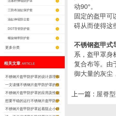
活塞杆伸缩防护罩
动90°。
三防布油缸保护套
固定的盔甲可
油缸伸缩防尘套
碍从而使得这
DGT导管防护套
螺旋钢带防护套
不锈钢盔甲式
更多分类
系，盔甲罩身
复合布等。由
相关文章
ARTICLE
御大量的灰尘
不锈钢片盔甲防护罩的设计原理和
一文读懂不锈钢片盔甲防护罩的性
应用
上一篇 :
屋脊型
不锈钢片盔甲防护罩的应用及性能
能特点
想要平稳的运行不锈钢片盔甲防护
特点
不锈钢片盔甲防护罩起着阻止小碎
罩，我们需要先了解下这些情况