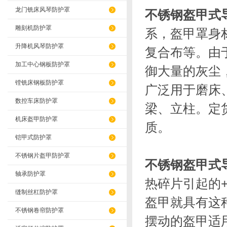
龙门铣床风琴防护罩
不锈钢盔甲式
雕刻机防护罩
系，盔甲罩身
升降机风琴防护罩
复合布等。由
加工中心钢板防护罩
御大量的灰尘
镗铣床钢板防护罩
广泛用于磨床
数控车床防护罩
梁、立柱。定
机床盔甲防护罩
质。
铠甲式防护罩
不锈钢片盔甲防护罩
不锈钢盔甲式
轴承防护罩
热碎片引起的
缝制丝杠防护罩
盔甲就具有这
不锈钢卷帘防护罩
摆动的盔甲适