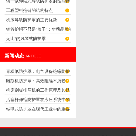
谈一谈伸缩式导轨防护罩的性能特
片渗透的作用
工程塑料拖链的结构特点
点及其优点
机床导轨防护罩的主要优势
钢管护帽不只是“盖子”：华蒴品牌的
无比*的风琴式防护罩
应用场景与选购参考
新闻动态
ARTICLE
青稞纸防护罩：电气设备绝缘防护
雕刻机防护罩：高效阻隔木屑粉
专用方案
机床刮板排屑机的工作原理及其结
尘，守护设备精度与安全
活塞杆伸缩防护罩在液压系统中的
构分析
铠甲式防护罩在现代工业中的重要
应用
性