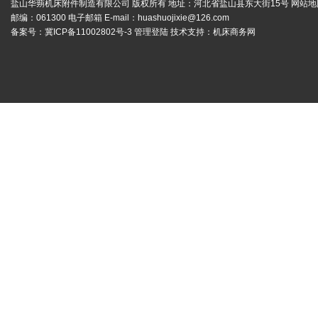
盐山华蒴机床附件制造有限公司 版权所有 地址：河北省盐山县东大街15号
网站地
邮编：061300 电子邮箱 E-mail：
huashuojixie@126.com
备案号：
冀ICP备11002802号-3
管理登陆
技术支持：
机床商务网