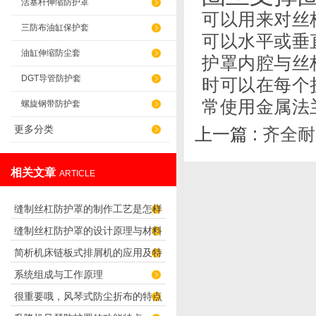
活塞杆伸缩防护罩
可以用来对丝
三防布油缸保护套
可以水平或垂
油缸伸缩防尘套
护罩内腔与丝
DGT导管防护套
时可以在每个
常使用金属法
螺旋钢带防护套
更多分类
上一篇 :
齐全耐
相关文章
ARTICLE
缝制丝杠防护罩的制作工艺是怎样
缝制丝杠防护罩的设计原理与材料
的？
简析机床链板式排屑机的应用及特
选择
系统组成与工作原理
点
很重要哦，风琴式防尘折布的特点