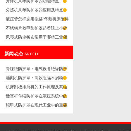
升降机风琴防护罩的功能特点
及应用
分拣机风琴防护罩的应用及特点
液压管怎样选用拖链“华蒴机床附件”
不锈钢片盔甲防护罩起着阻止小碎
风琴式防尘折布常用于哪些工业领
片渗透的作用
域？
新闻动态
ARTICLE
青稞纸防护罩：电气设备绝缘防护
雕刻机防护罩：高效阻隔木屑粉
专用方案
机床刮板排屑机的工作原理及其结
尘，守护设备精度与安全
活塞杆伸缩防护罩在液压系统中的
构分析
铠甲式防护罩在现代工业中的重要
应用
性