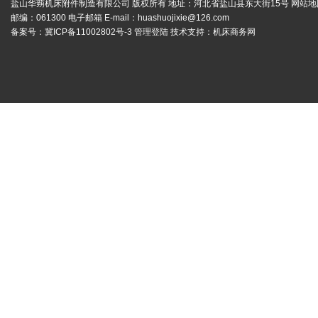
盐山华蒴机床附件制造有限公司 版权所有 地址：河北省盐山县东大街15号
网站地
邮编：061300 电子邮箱 E-mail：
huashuojixie@126.com
备案号：
冀ICP备11002802号-3
管理登陆
技术支持：
机床商务网