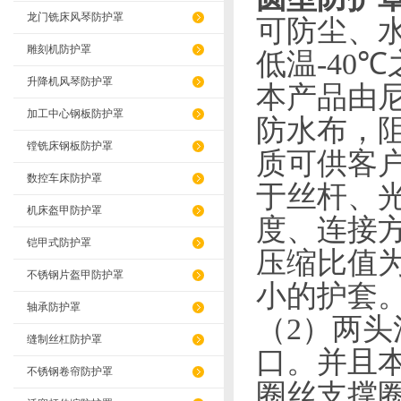
龙门铣床风琴防护罩
可防尘、
雕刻机防护罩
低温
-40℃
升降机风琴防护罩
本产品由
加工中心钢板防护罩
防水布，
镗铣床钢板防护罩
质可供客
数控车床防护罩
于丝杆、
机床盔甲防护罩
度、连接
铠甲式防护罩
压缩比值
不锈钢片盔甲防护罩
小的护套
轴承防护罩
（2）两头
缝制丝杠防护罩
口。并且
不锈钢卷帘防护罩
圈丝支撑