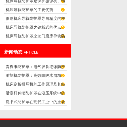
机床导轨防护罩是保护摄像机、镜
求
机床导轨防护罩的主要优势
头正常工作的防护罩
影响机床导轨防护罩导向精度的主
机床导轨防护罩之钢板式的优点
要因素
机床导轨防护罩之龙门磨床导轨防
护罩的设计
新闻动态
ARTICLE
青稞纸防护罩：电气设备绝缘防护
雕刻机防护罩：高效阻隔木屑粉
专用方案
机床刮板排屑机的工作原理及其结
尘，守护设备精度与安全
活塞杆伸缩防护罩在液压系统中的
构分析
铠甲式防护罩在现代工业中的重要
应用
性