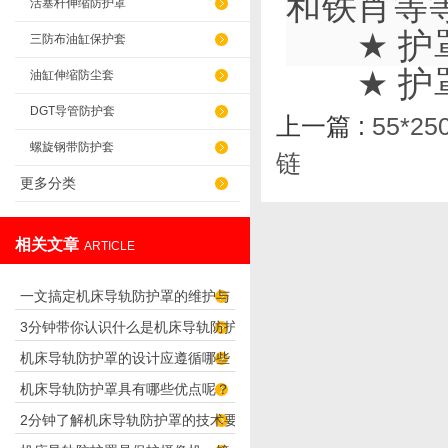
和铁肖等
活塞杆伸缩防护罩
★
护
三防布油缸保护套
★
护
油缸伸缩防尘套
DGT导管防护套
上一篇 :
55*
螺旋钢带防护套
链
更多分类
相关文章
ARTICLE
一文搞定机床导轨防护罩的维护与
3分钟带你认识什么是机床导轨防护
保养要点
机床导轨防护罩的设计应遵循哪些
罩
机床导轨防护罩具有哪些优点呢？
理念呢？
2分钟了解机床导轨防护罩的技术要