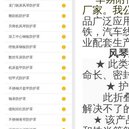
龙门铣床风琴防护罩
我
厂家。
雕刻机防护罩
品广泛应
升降机风琴防护罩
铁，汽车
加工中心钢板防护罩
业配套生
镗铣床钢板防护罩
风琴
数控车床防护罩
★ 此类
机床盔甲防护罩
命长、密
铠甲式防护罩
★ 护罩
不锈钢片盔甲防护罩
此折叠护
轴承防护罩
解决不了
缝制丝杠防护罩
★
该产
不锈钢卷帘防护罩