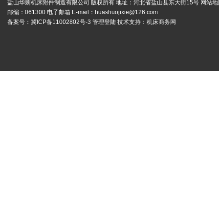
盐山华蒴机床附件制造有限公司 版权所有 地址：河北省盐山县东大街15号
网站地
邮编：061300 电子邮箱 E-mail：
huashuojixie@126.com
备案号：
冀ICP备11002802号-3
管理登陆
技术支持：
机床商务网