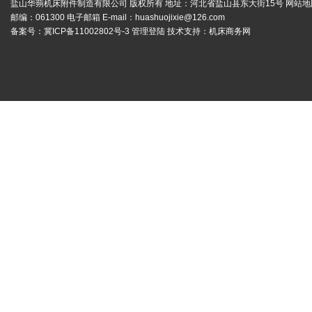
盐山华蒴机床附件制造有限公司 版权所有 地址：河北省盐山县东大街15号
网站地
邮编：061300 电子邮箱 E-mail：
huashuojixie@126.com
备案号：
冀ICP备11002802号-3
管理登陆
技术支持：
机床商务网