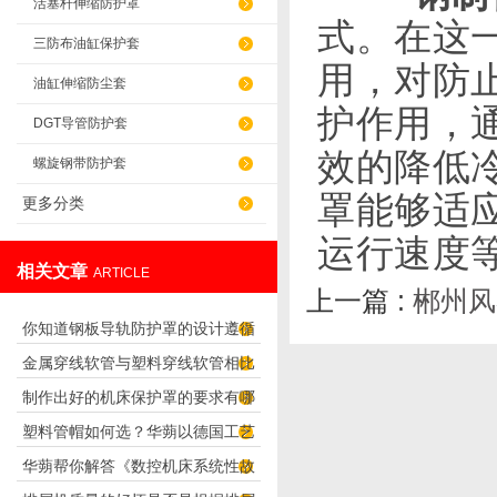
活塞杆伸缩防护罩
式。在这
三防布油缸保护套
用，对防
油缸伸缩防尘套
护作
用，
DGT导管防护套
效的降低
螺旋钢带防护套
罩能够适
更多分类
运行速度
相关文章
ARTICLE
上一篇 :
郴州风
你知道钢板导轨防护罩的设计遵循
金属穿线软管与塑料穿线软管相比
了哪些要求吗？
制作出好的机床保护罩的要求有哪
谁应用更广泛？
塑料管帽如何选？华蒴以德国工艺
些？
华蒴帮你解答《数控机床系统性故
打造管道“精密封口”