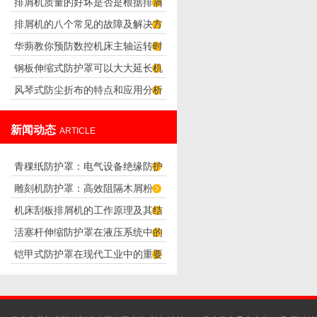
排屑机质量的好坏是否是根据排屑
障》
排屑机的八个常见的故障及解决方
量来判断的？
华蒴教你预防数控机床主轴运转时
法
钢板伸缩式防护罩可以大大延长机
的噪声
风琴式防尘折布的特点和应用分析
器的使用寿命
新闻动态
ARTICLE
青稞纸防护罩：电气设备绝缘防护
雕刻机防护罩：高效阻隔木屑粉
专用方案
机床刮板排屑机的工作原理及其结
尘，守护设备精度与安全
活塞杆伸缩防护罩在液压系统中的
构分析
铠甲式防护罩在现代工业中的重要
应用
性