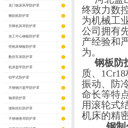
龙门铣床风琴防护罩
终致力数
雕刻机防护罩
为机械工
升降机风琴防护罩
公司拥有
加工中心钢板防护罩
产经验和
镗铣床钢板防护罩
为。
数控车床防护罩
钢板防
机床盔甲防护罩
质、
1Cr18
铠甲式防护罩
振动、防
不锈钢片盔甲防护罩
命长等特
轴承防护罩
用滚轮式
缝制丝杠防护罩
机床的精
不锈钢卷帘防护罩
钢制