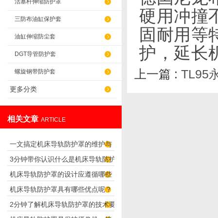
活塞杆伸缩防护罩
硬用冲撞
三防布油缸保护套
固耐用等
油缸伸缩防尘套
护，延长
DGT导管防护套
上一篇 :
TL9
螺旋钢带防护套
更多分类
相关文章
ARTICLE
一文搞定机床导轨防护罩的维护与
3分钟带你认识什么是机床导轨防护
保养要点
机床导轨防护罩的设计应遵循哪些
罩
机床导轨防护罩具有哪些优点呢？
理念呢？
2分钟了解机床导轨防护罩的技术要