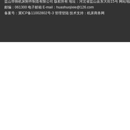
盐山华蒴机床附件制造有限公司 版权所有 地址：河北省盐山县东大街15号
网站地
邮编：061300 电子邮箱 E-mail：
huashuojixie@126.com
备案号：
冀ICP备11002802号-3
管理登陆
技术支持：
机床商务网