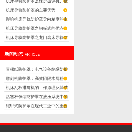
机床导轨防护罩是保护摄像机、镜
求
机床导轨防护罩的主要优势
头正常工作的防护罩
影响机床导轨防护罩导向精度的主
机床导轨防护罩之钢板式的优点
要因素
机床导轨防护罩之龙门磨床导轨防
护罩的设计
新闻动态
ARTICLE
青稞纸防护罩：电气设备绝缘防护
雕刻机防护罩：高效阻隔木屑粉
专用方案
机床刮板排屑机的工作原理及其结
尘，守护设备精度与安全
活塞杆伸缩防护罩在液压系统中的
构分析
铠甲式防护罩在现代工业中的重要
应用
性