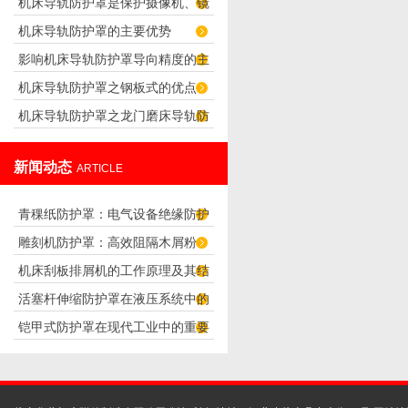
机床导轨防护罩是保护摄像机、镜
求
机床导轨防护罩的主要优势
头正常工作的防护罩
影响机床导轨防护罩导向精度的主
机床导轨防护罩之钢板式的优点
要因素
机床导轨防护罩之龙门磨床导轨防
护罩的设计
新闻动态
ARTICLE
青稞纸防护罩：电气设备绝缘防护
雕刻机防护罩：高效阻隔木屑粉
专用方案
机床刮板排屑机的工作原理及其结
尘，守护设备精度与安全
活塞杆伸缩防护罩在液压系统中的
构分析
铠甲式防护罩在现代工业中的重要
应用
性