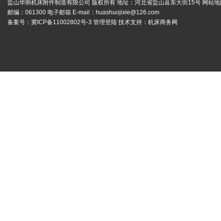
盐山华蒴机床附件制造有限公司 版权所有 地址：河北省盐山县东大街15号
网站地
邮编：061300 电子邮箱 E-mail：
huashuojixie@126.com
备案号：
冀ICP备11002802号-3
管理登陆
技术支持：
机床商务网