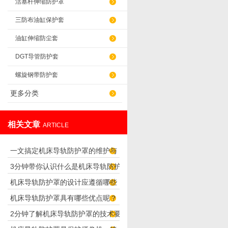
活塞杆伸缩防护罩
三防布油缸保护套
油缸伸缩防尘套
DGT导管防护套
螺旋钢带防护套
更多分类
相关文章
ARTICLE
一文搞定机床导轨防护罩的维护与
3分钟带你认识什么是机床导轨防护
保养要点
机床导轨防护罩的设计应遵循哪些
罩
机床导轨防护罩具有哪些优点呢？
理念呢？
2分钟了解机床导轨防护罩的技术要