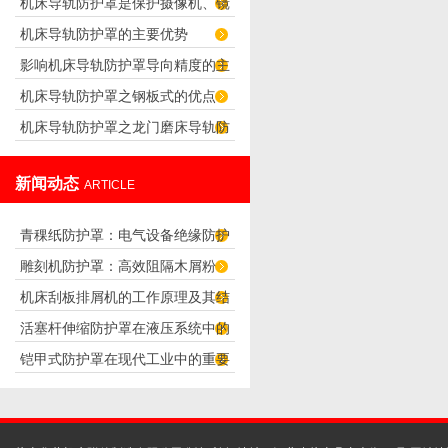
机床导轨防护罩是保护摄像机、镜
求
机床导轨防护罩的主要优势
头正常工作的防护罩
影响机床导轨防护罩导向精度的主
机床导轨防护罩之钢板式的优点
要因素
机床导轨防护罩之龙门磨床导轨防
护罩的设计
新闻动态
ARTICLE
青稞纸防护罩：电气设备绝缘防护
雕刻机防护罩：高效阻隔木屑粉
专用方案
机床刮板排屑机的工作原理及其结
尘，守护设备精度与安全
活塞杆伸缩防护罩在液压系统中的
构分析
铠甲式防护罩在现代工业中的重要
应用
性