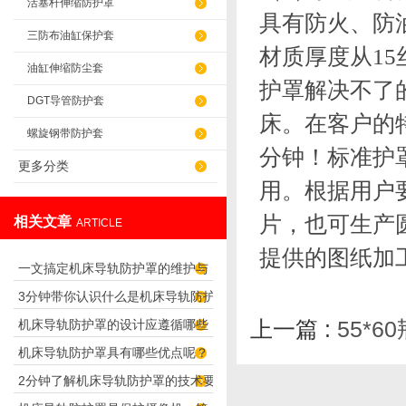
活塞杆伸缩防护罩
具有防火、防
三防布油缸保护套
材质厚度从
15
油缸伸缩防尘套
护罩解决不了
DGT导管防护套
床。在客户的
螺旋钢带防护套
分钟！标准护
更多分类
用。根据用户
片，也可生产
相关文章
ARTICLE
提供的图纸加
一文搞定机床导轨防护罩的维护与
3分钟带你认识什么是机床导轨防护
保养要点
上一篇 :
55*
机床导轨防护罩的设计应遵循哪些
罩
机床导轨防护罩具有哪些优点呢？
理念呢？
2分钟了解机床导轨防护罩的技术要