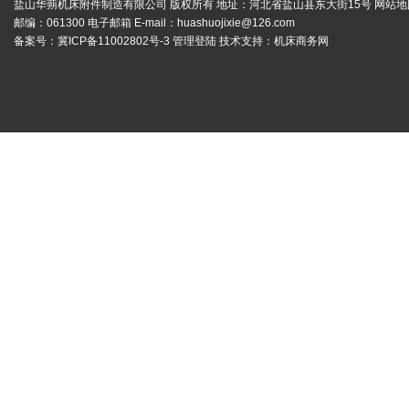
盐山华蒴机床附件制造有限公司 版权所有 地址：河北省盐山县东大街15号
网站地
邮编：061300 电子邮箱 E-mail：
huashuojixie@126.com
备案号：
冀ICP备11002802号-3
管理登陆
技术支持：
机床商务网