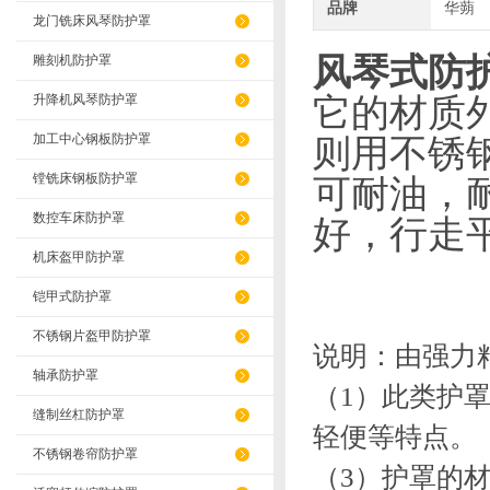
品牌
华蒴
龙门铣床风琴防护罩
风琴式防
雕刻机防护罩
升降机风琴防护罩
它的材质
加工中心钢板防护罩
则用不锈
镗铣床钢板防护罩
可耐油，
数控车床防护罩
好，行走
机床盔甲防护罩
铠甲式防护罩
不锈钢片盔甲防护罩
说明：
由强力
轴承防护罩
（1）
此类护
缝制丝杠防护罩
轻便等特点。
不锈钢卷帘防护罩
（3）
护罩的