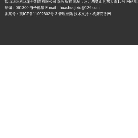
盐山华蒴机床附件制造有限公司 版权所有 地址：河北省盐山县东大街15号
网站地
邮编：061300 电子邮箱 E-mail：
huashuojixie@126.com
备案号：
冀ICP备11002802号-3
管理登陆
技术支持：
机床商务网