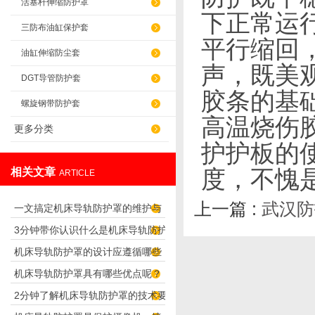
活塞杆伸缩防护罩
下正常运
三防布油缸保护套
平行缩回
油缸伸缩防尘套
声，既美
DGT导管防护套
胶条的基
螺旋钢带防护套
高温烧伤
更多分类
护护板的
相关文章
度，不愧
ARTICLE
上一篇 :
武汉防
一文搞定机床导轨防护罩的维护与
3分钟带你认识什么是机床导轨防护
保养要点
机床导轨防护罩的设计应遵循哪些
罩
机床导轨防护罩具有哪些优点呢？
理念呢？
2分钟了解机床导轨防护罩的技术要