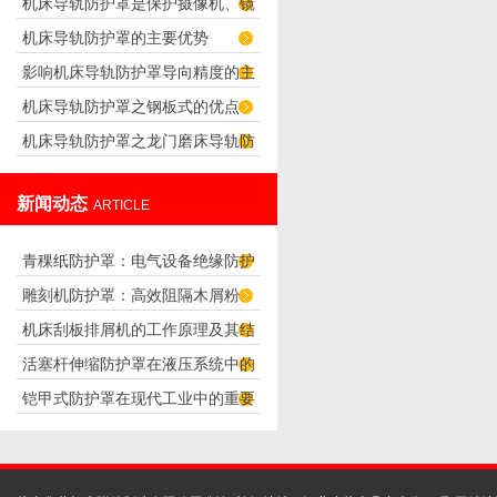
机床导轨防护罩是保护摄像机、镜
求
机床导轨防护罩的主要优势
头正常工作的防护罩
影响机床导轨防护罩导向精度的主
机床导轨防护罩之钢板式的优点
要因素
机床导轨防护罩之龙门磨床导轨防
护罩的设计
新闻动态
ARTICLE
青稞纸防护罩：电气设备绝缘防护
雕刻机防护罩：高效阻隔木屑粉
专用方案
机床刮板排屑机的工作原理及其结
尘，守护设备精度与安全
活塞杆伸缩防护罩在液压系统中的
构分析
铠甲式防护罩在现代工业中的重要
应用
性