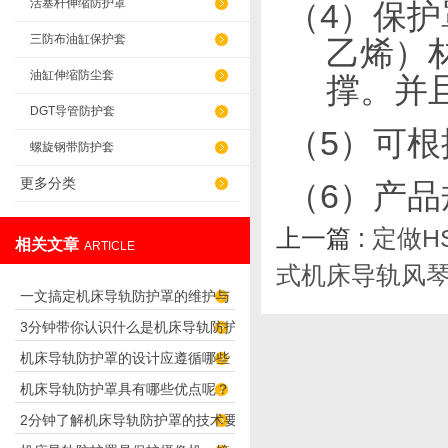
活塞杆伸缩防护罩
（
4
）保护
三防布油缸保护套
乙烯）
油缸伸缩防尘套
撑。并
DGT导管防护套
（
5
）可根
螺旋钢带防护套
更多分类
（6）产
上一篇 :
定做H
相关文章
ARTICLE
式机床导轨风
一文搞定机床导轨防护罩的维护与
3分钟带你认识什么是机床导轨防护
保养要点
机床导轨防护罩的设计应遵循哪些
罩
机床导轨防护罩具有哪些优点呢？
理念呢？
2分钟了解机床导轨防护罩的技术要