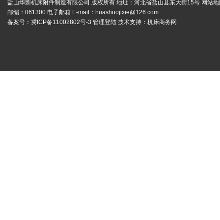
盐山华蒴机床附件制造有限公司 版权所有 地址：河北省盐山县东大街15号
网站地
邮编：061300 电子邮箱 E-mail：
huashuojixie@126.com
备案号：
冀ICP备11002802号-3
管理登陆
技术支持：
机床商务网