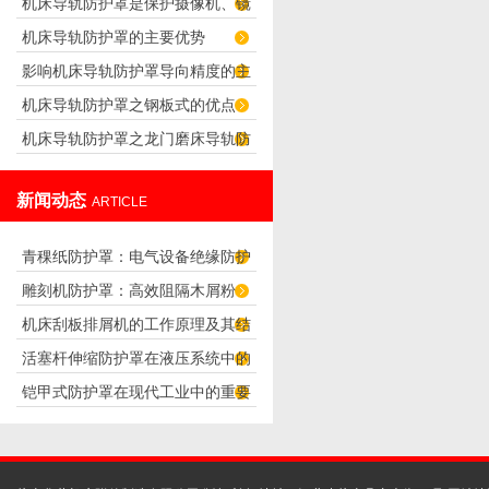
机床导轨防护罩是保护摄像机、镜
求
机床导轨防护罩的主要优势
头正常工作的防护罩
影响机床导轨防护罩导向精度的主
机床导轨防护罩之钢板式的优点
要因素
机床导轨防护罩之龙门磨床导轨防
护罩的设计
新闻动态
ARTICLE
青稞纸防护罩：电气设备绝缘防护
雕刻机防护罩：高效阻隔木屑粉
专用方案
机床刮板排屑机的工作原理及其结
尘，守护设备精度与安全
活塞杆伸缩防护罩在液压系统中的
构分析
铠甲式防护罩在现代工业中的重要
应用
性