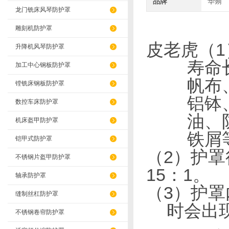
品牌
华蒴
龙门铣床风琴防护罩
雕刻机防护罩
皮老虎（
1
升降机风琴防护罩
寿命
加工中心钢板防护罩
帆布
镗铣床钢板防护罩
铝钵
数控车床防护罩
油、
机床盔甲防护罩
铁屑
铠甲式防护罩
（
2
）护罩
不锈钢片盔甲防护罩
15
：
1
。
轴承防护罩
（
3
）护罩
缝制丝杠防护罩
时会出
不锈钢卷帘防护罩