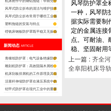
机床附件中的钢铝拖链：华蒴凭什
风琴防护罩全
应用场景与选购参考
风琴式防尘折布的清洁与维护技术
么赢得行业客户认可？
一种，风琴防
风琴式防尘折布常用于哪些工业领
据实际需要制
塑料拖链的安装与特点
域？
定的金属连接
镗铣床钢板防护罩既平稳又无振动
点。可耐油、
噪音
新闻动态
ARTICLE
稳、坚固耐用
上一篇 :
齐全河
青稞纸防护罩：电气设备绝缘防护
雕刻机防护罩：高效阻隔木屑粉
专用方案
全阜阳机床导
机床刮板排屑机的工作原理及其结
尘，守护设备精度与安全
活塞杆伸缩防护罩在液压系统中的
构分析
铠甲式防护罩在现代工业中的重要
应用
性