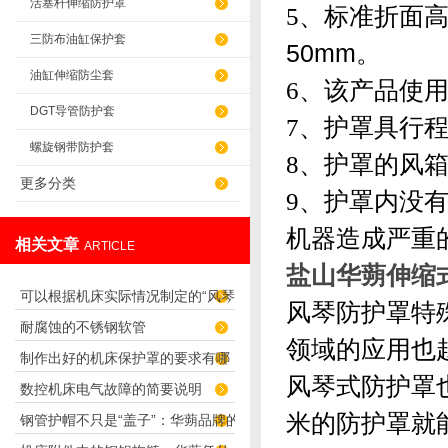
活塞杆伸缩防护罩
5、
标准折面高度
三防布油缸保护套
50mm。
油缸伸缩防尘套
6、
该产品使
DGT导管防护套
7、
护罩具行
螺旋钢带防护套
8、
护罩的风箱
更多分类
9、
护罩内没
机器造成严重
相关文章
ARTICLE
盐山华蒴伸缩
可以根据机床实际情况制定的“风琴
风琴防护罩特
耐腐蚀的不锈钢软管
导轨防护罩”
领域的应用也
制作出好的机床保护罩的要求有哪
风琴式防护罩
数控机床电气故障的简要说明
些？
米的防护罩就
钢管护帽不只是“盖子”：华蒴品牌的