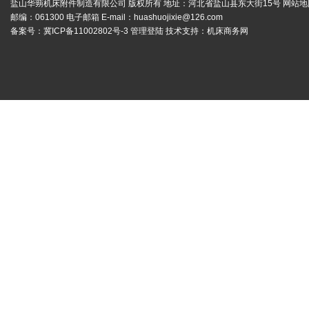
盐山华蒴机床附件制造有限公司 版权所有 地址：河北省盐山县东大街15号
网站地
邮编：061300 电子邮箱 E-mail：
huashuojixie@126.com
备案号：
冀ICP备11002802号-3
管理登陆
技术支持：
机床商务网