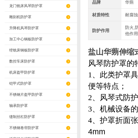
品牌
华蒴
龙门铣床风琴防护罩
材质特性
耐腐蚀
雕刻机防护罩
防火,
升降机风琴防护罩
防护作用
他作用
加工中心钢板防护罩
盐山华蒴伸缩
镗铣床钢板防护罩
风琴防护罩的
数控车床防护罩
机床盔甲防护罩
1、
此类护罩
铠甲式防护罩
便等特点；
不锈钢片盔甲防护罩
2、
风琴式防护
轴承防护罩
3、
机械设备的
缝制丝杠防护罩
4、
护罩折面
不锈钢卷帘防护罩
4mm