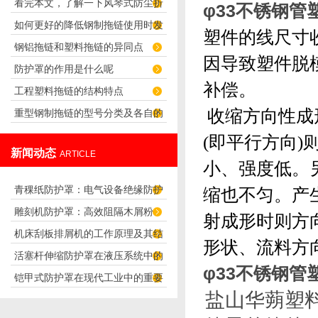
看完本文，了解一下风琴式防尘折
φ33不锈钢管
如何更好的降低钢制拖链使用时发
布的产品特点
塑件的线尺寸
钢铝拖链和塑料拖链的异同点
出的噪音
因导致塑件脱
防护罩的作用是什么呢
补偿。
工程塑料拖链的结构特点
收缩方向性成
重型钢制拖链的型号分类及各自的
应用
(即平行方向)
新闻动态
ARTICLE
小、强度低。
青稞纸防护罩：电气设备绝缘防护
缩也不匀。产
雕刻机防护罩：高效阻隔木屑粉
专用方案
射成形时则方
机床刮板排屑机的工作原理及其结
尘，守护设备精度与安全
形状、流料方
活塞杆伸缩防护罩在液压系统中的
构分析
φ33不锈钢管
铠甲式防护罩在现代工业中的重要
应用
盐山华蒴塑
性