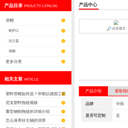
产品中心
产品目录
PROUCTS CATALOG
盐山华蒴机床附件制造有限公司
管帽
点击放大
铁护口
法兰盖
管帽
更多分类
相关文章
ARTICLE
产品介绍
索取报
塑料管帽如何选？华蒴以德国工艺
尼龙塑料拖链规格
打造管道“精密封口”
品牌
华蒴
重型钢制拖链的详细介绍
是否可定制
是
怎么保养好主轴的润滑