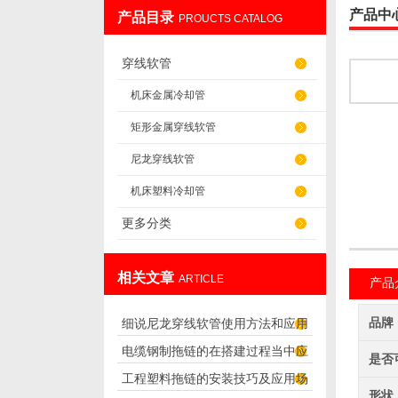
产品中
产品目录
PROUCTS CATALOG
盐山华蒴机床附件制造有限公司
穿线软管
机床金属冷却管
矩形金属穿线软管
尼龙穿线软管
机床塑料冷却管
更多分类
相关文章
ARTICLE
产品
品牌
细说尼龙穿线软管使用方法和应用
电缆钢制拖链的在搭建过程当中应
范围
是否
工程塑料拖链的安装技巧及应用场
注意哪些问题
形状