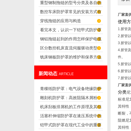
重型钢制拖链的型号分类及各自的
合
数控车床防护罩常见的安装方式有
应用
厂家直
穿线拖链的应用与构造
使用方
哪些？
1.胶
看完本文，认识一下铠甲式防护罩
2.胶
钢铝拖链起到的作用怎样保护电缆
的特点
3.胶管
区分数控机床直流伺服驱动类型
4.胶
铣床钢板防护罩的维护和保养方法
件。
5.胶
6.胶
新闻动态
ARTICLE
7.胶
厂家直
青稞纸防护罩：电气设备绝缘防护
分类
尼
雕刻机防护罩：高效阻隔木屑粉
专用方案
标准尼
其特性
机床刮板排屑机的工作原理及其结
尘，守护设备精度与安全
断裂，
活塞杆伸缩防护罩在液压系统中的
构分析
阻燃尼
铠甲式防护罩在现代工业中的重要
应用
其特性