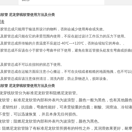
供软管 尼龙穿线软管使用方法及分类
法
管及胶管总成只能用于输送所设计的物料，否则会减少使用寿命或失效。
管以及胶管总成只能在它的承受范围内使用，不应在超过设计工作压力的压力下使用。
以及胶管总成所传输的介质温度不应超过-40℃―+120℃，否则会缩短它的寿命。、
管及胶管总成不应该在小于胶管小弯曲半径下使用，避免在靠近管接头处发生弯曲或折
管以及胶管总成不可以在扭转的状态下使用。
管以及胶管总成在运输方面应注意小心搬运，不可在尖锐或者粗糙的地面拖拽，也不可以
管以及胶管总成应该注意保持清洁，清洗内部，防止异物进入，损坏设备。
供软管 尼龙穿线软管使用方法及分类
龙穿线软管分为标准尼龙软管和阻燃尼龙软管。
龙软管
；
标准尼龙软管内部和外表均为波浪型，颜色一般为黑色，也有其他颜
：柔韧性好，抗扭曲，弯曲性能好，可承受较重的负载；耐酸、润滑油、冷却
不变型，可以迅速恢复 ，并且本身无任何损伤。
龙软管
；
阻燃尼龙软管内部和外表均为波浪型，颜色为黑色。
：阻燃尼龙软管除了有标准尼龙软管所拥有的特性之外，其润滑效果更好，耐