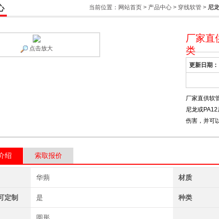
心
当前位置：
网站首页
>
产品中心
>
穿线软管
>
尼
厂家直
点击放大
类
更新日期：
厂家直供软管
尼龙或PA1
伤害，并可
介绍
索取报价
华蒴
材质
可定制
是
种类
圆形