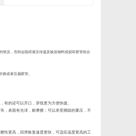
曲的情况，否则会阻碍液压传递及输送物料或损坏胶管组合
折曲或者压扁胶管。
色，有的还可以开口，穿线更为方便快捷。
液等，表面有光泽，耐摩擦；可以承受脚踩的重压，不
摩擦性更高，回弹恢复速度更快，可适应温度更高的工