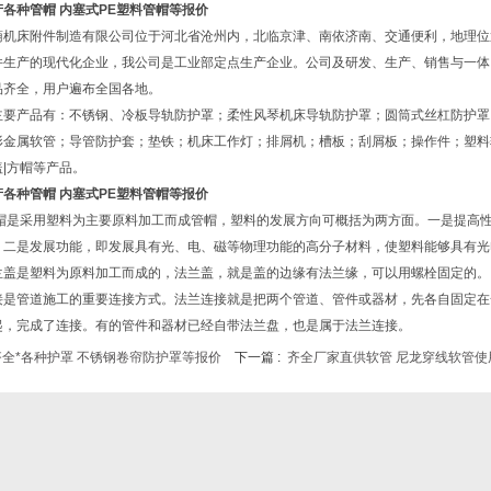
各种管帽 内塞式PE塑料管帽等报价
蒴
机床
附件制造有限公司位于河北省沧州内，北临京津、南依济南、交通便利，地理位置
件生产的现代化企业，我公司是工业部定点生产企业。公司及研发、生产、销售与一体，
品齐全，用户遍布全国各地。
主要产品有：
不锈钢
、冷板导轨
防护罩
；柔性风琴机床导轨防护罩；圆筒式丝杠防护罩
形金属
软管
；导管防护套；垫铁；机床工作灯；排屑机；槽板；刮屑板；操作件；塑料
盖|方帽等产品。
各种管帽 内塞式PE塑料管帽等报价
帽是采用塑料为主要原料加工而成管帽，塑料的发展方向可概括为两方面。一是提高
；二是发展功能，即发展具有光、电、磁等物理功能的高分子材料，使塑料能够具有光
兰盖是塑料为原料加工而成的，法兰盖，就是盖的边缘有法兰缘，可以用螺栓固定的。
接是管道施工的重要连接方式。法兰连接就是把两个管道、管件或器材，先各自固定在
起，完成了连接。有的管件和器材已经自带法兰盘，也是属于法兰连接。
齐全*各种护罩 不锈钢卷帘防护罩等报价
下一篇 :
齐全厂家直供软管 尼龙穿线软管使