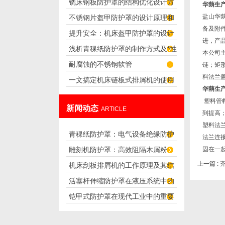
铣床钢板防护罩的结构优化设计方
量来判断的？
华蒴生产
盐山华
不锈钢片盔甲防护罩的设计原理和
案
备及附
提升安全：机床盔甲防护罩的设计
应用
进，产
浅析青稞纸防护罩的制作方式及*性
原理解析
本公司
耐腐蚀的不锈钢软管
链；矩
料
法兰
一文搞定机床链板式排屑机的使用
华蒴生产
方法
塑料管
新闻动态
ARTICLE
到提高
塑料法
青稞纸防护罩：电气设备绝缘防护
法兰连
雕刻机防护罩：高效阻隔木屑粉
固在一
专用方案
上一篇 :
机床刮板排屑机的工作原理及其结
尘，守护设备精度与安全
活塞杆伸缩防护罩在液压系统中的
构分析
铠甲式防护罩在现代工业中的重要
应用
性