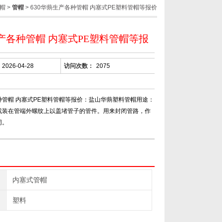
帽
>
管帽
> 630华蒴生产各种管帽 内塞式PE塑料管帽等报价
产各种管帽 内塞式PE塑料管帽等报
2026-04-28
访问次数：
2075
种管帽 内塞式PE塑料管帽等报价：盐山华蒴塑料管帽用途：
或装在管端外螺纹上以盖堵管子的管件。用来封闭管路，作
同。
内塞式管帽
塑料