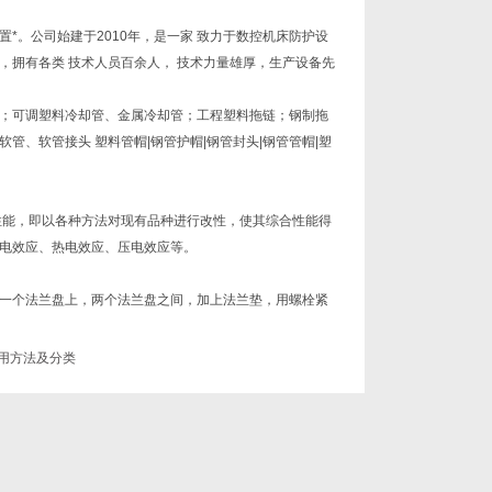
*。公司始建于2010年，是一家 致力于数控机床防护设
拥有各类 技术人员百余人， 技术力量雄厚，生产设备先
；可调塑料冷却管、金属冷却管；工程塑料拖链；钢制拖
软管、软管
接头
塑料管帽
|
钢管
护帽|钢管封头|钢管
管帽
|塑
性能，即以各种方法对现有品种进行改性，使其综合性能得
电效应、热电效应、压电效应等。
一个法兰盘上，两个法兰盘之间，加上法兰垫，用螺栓紧
用方法及分类