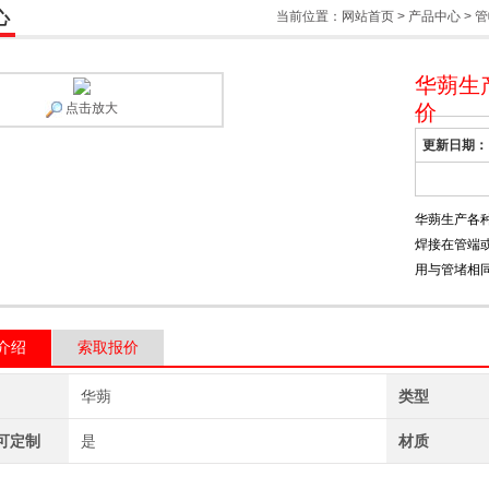
心
当前位置：
网站首页
>
产品中心
>
管
华蒴生
点击放大
价
更新日期：
华蒴生产各
焊接在管端
用与管堵相
介绍
索取报价
华蒴
类型
可定制
是
材质