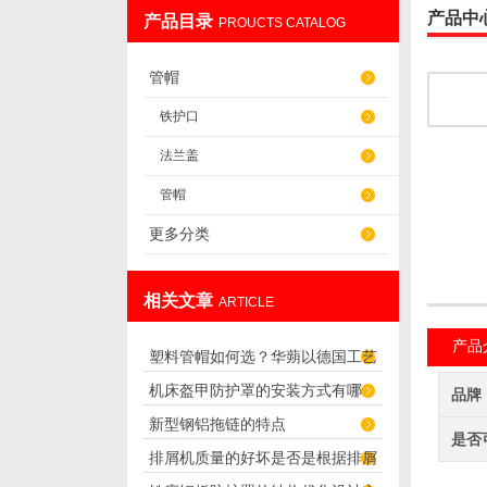
产品中
产品目录
PROUCTS CATALOG
盐山华蒴机床附件制造有限公司
管帽
铁护口
法兰盖
管帽
更多分类
相关文章
ARTICLE
产品
塑料管帽如何选？华蒴以德国工艺
机床盔甲防护罩的安装方式有哪
打造管道“精密封口”
品牌
新型钢铝拖链的特点
些？
是否
排屑机质量的好坏是否是根据排屑