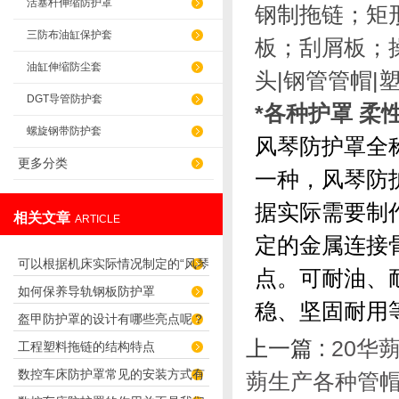
活塞杆伸缩防护罩
钢制拖链；矩
三防布油缸保护套
板；刮屑板；
油缸伸缩防尘套
头|钢管
管帽
|
DGT导管防护套
*各种护罩 柔
螺旋钢带防护套
风琴防护罩全
更多分类
一种，风琴防
据实际需要制
相关文章
ARTICLE
定的金属连接
可以根据机床实际情况制定的“风琴
点。可耐油、
如何保养导轨钢板防护罩
导轨防护罩”
稳、坚固耐用
盔甲防护罩的设计有哪些亮点呢？
上一篇 :
20华
工程塑料拖链的结构特点
数控车床防护罩常见的安装方式有
蒴生产各种管帽