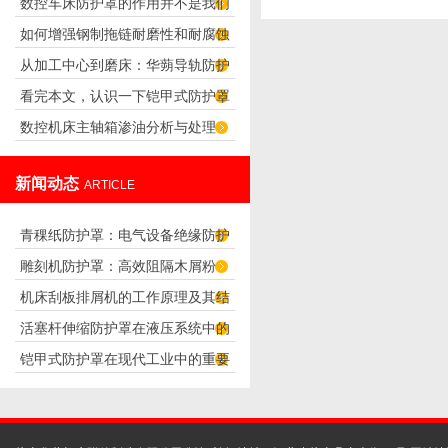
数控车床防护罩的作用并不是我们
哪些？
如何增强钢制拖链耐磨性和耐腐蚀
想象的那么简单
从加工中心到磨床：华蒴导轨防护
性？
看完本文，认识一下铠甲式防护罩
罩的选型与使用要点
数控机床主轴箱渗油分析与处理
的特点
新闻动态
ARTICLE
青稞纸防护罩：电气设备绝缘防护
雕刻机防护罩：高效阻隔木屑粉
专用方案
机床刮板排屑机的工作原理及其结
尘，守护设备精度与安全
活塞杆伸缩防护罩在液压系统中的
构分析
铠甲式防护罩在现代工业中的重要
应用
性