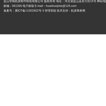
盐山华蒴机床附件制造有限公司 版权所有 地址：河北省盐山县东大街15号
网站地
邮编：061300 电子邮箱 E-mail：
huashuojixie@126.com
备案号：
冀ICP备11002802号-3
管理登陆
技术支持：
机床商务网