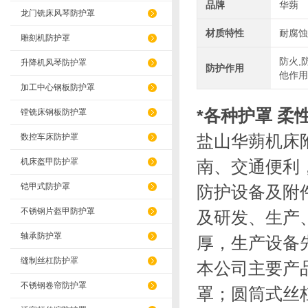
品牌
华蒴
龙门铣床风琴防护罩
材质特性
耐腐蚀
雕刻机防护罩
防火,
升降机风琴防护罩
防护作用
他作用
加工中心钢板防护罩
*各种护罩 柔
镗铣床钢板防护罩
盐山华蒴
机床
数控车床防护罩
机床盔甲防护罩
南、交通便利，
铠甲式防护罩
防护设备及附
不锈钢片盔甲防护罩
及研发、生产
轴承防护罩
厚，生产设备
缝制丝杠防护罩
本公司主要产
不锈钢卷帘防护罩
罩；圆筒式丝