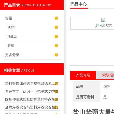
产品中心
产品目录
PROUCTS CATALOG
盐山华蒴机床附件制造有限公司
管帽
点击放大
铁护口
法兰盖
管帽
更多分类
相关文章
ARTICLE
产品介绍
索取报
塑料管帽如何选？华蒴以德国工艺
品牌
华蒴
看完本文，认识一下铠甲式防护罩
打造管道“精密封口”
是否可定制
是
圆形伸缩式丝杠防护罩的特点简述
的特点
金属穿线软管与塑料穿线软管相比
盐山华蒴大量