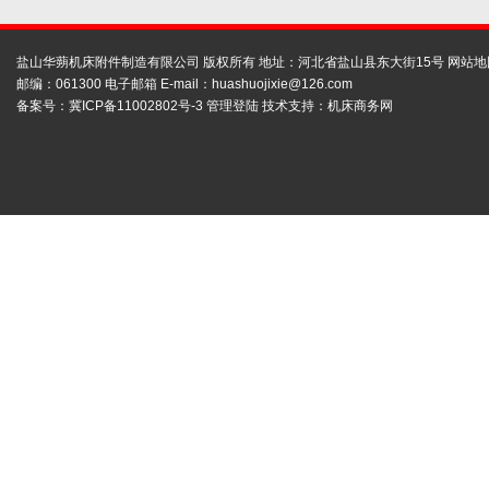
盐山华蒴机床附件制造有限公司 版权所有 地址：河北省盐山县东大街15号
网站地
邮编：061300 电子邮箱 E-mail：
huashuojixie@126.com
备案号：
冀ICP备11002802号-3
管理登陆
技术支持：
机床商务网