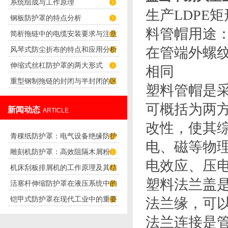
系统组成与工作原理
谁应用更广泛？
生产LDPE
钢板防护罩的特点分析
料管帽用途
简析拖链中的电缆安装要求与注意
在管端外螺
风琴式防尘折布的特点和应用分析
事项
伸缩式丝杠防护罩的两大形式
相同
重型钢制拖链的封闭与半封闭的区
塑料管帽是
别
可概括为两
新闻动态
ARTICLE
改性，使其
青稞纸防护罩：电气设备绝缘防护
电、磁等物
雕刻机防护罩：高效阻隔木屑粉
专用方案
电效应、压
机床刮板排屑机的工作原理及其结
尘，守护设备精度与安全
塑料法兰盖
活塞杆伸缩防护罩在液压系统中的
构分析
铠甲式防护罩在现代工业中的重要
法兰缘，可
应用
性
法兰连接是