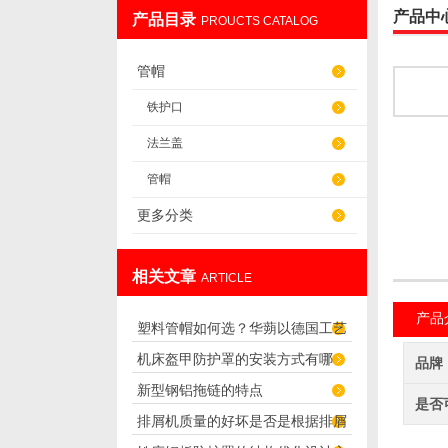
产品中
产品目录
PROUCTS CATALOG
盐山华蒴机床附件制造有限公司
管帽
铁护口
法兰盖
管帽
更多分类
相关文章
ARTICLE
产品
塑料管帽如何选？华蒴以德国工艺
机床盔甲防护罩的安装方式有哪
打造管道“精密封口”
品牌
新型钢铝拖链的特点
些？
是否
排屑机质量的好坏是否是根据排屑