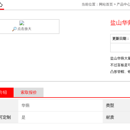
心
当前位置：
网站首页
>
产品中
盐山华
点击放大
更新日期：
盐山华蒴大
不过盲板是
凸形管帽、
介绍
索取报价
华蒴
类型
可定制
是
材质