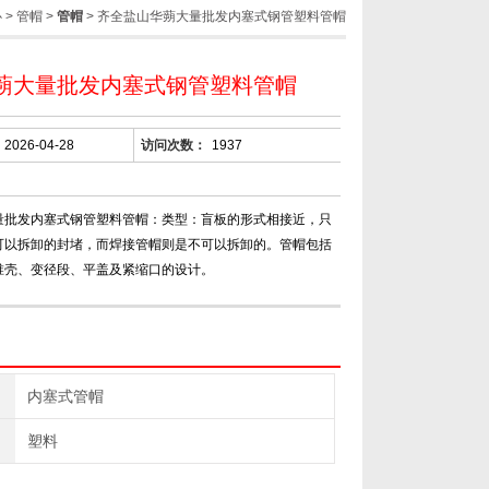
心
>
管帽
>
管帽
> 齐全盐山华蒴大量批发内塞式钢管塑料管帽
蒴大量批发内塞式钢管塑料管帽
2026-04-28
访问次数：
1937
量批发内塞式钢管塑料管帽：类型：盲板的形式相接近，只
可以拆卸的封堵，而焊接管帽则是不可以拆卸的。管帽包括
锥壳、变径段、平盖及紧缩口的设计。
内塞式管帽
塑料