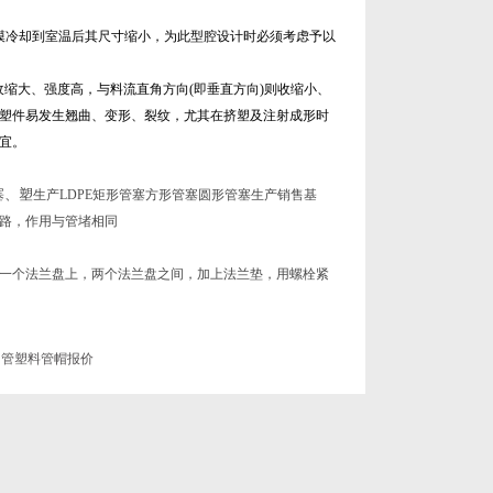
模冷却到室温后其尺寸缩小，为此型腔设计时必须考虑予以
缩大、强度高，与料流直角方向(即垂直方向)则收缩小、
塑件易发生翘曲、变形、裂纹，尤其在挤塑及注射成形时
宜。
塞、塑
生产LDPE矩形管塞方形管塞圆形管塞生产销售基
路，作用与管堵相同
一个法兰盘上，两个法兰盘之间，加上法兰垫，用螺栓紧
钢管塑料管帽报价