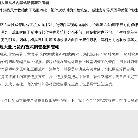
蒴大量批发内塞式钢管塑料管帽
件的线尺寸收缩由于热胀冷缩，塑件脱模时的弹性恢复、塑性变形等原因导致塑件脱
缩方向性成形时分子按方向排列，使塑件呈现各向异性，沿料流方向(即平行方向)则收
。另外，成形时由于塑件各部位密度及填料分布不匀，故使收缩也不匀。产生收缩差使
性更为明显。因此，模具设计时应考虑收缩方向性按塑件形状、流料方向选取收缩率为
蒴大量批发内塞式钢管塑料管帽
帽从现在来看，主要分为内塞式和外扣式两种，所以就有了塑料内塞、塑料管
山华蒴塑料管帽用途：焊接在管端或装在管端外螺纹上以盖堵管子的管件。用来封闭管
兰盖是塑料为原料加工而成的，法兰盖，就是盖的边缘有法兰缘，可以用螺栓固定的。
接是管道施工的重要连接方式。法兰连接就是把两个管道、管件或器材，先各自固定在
起，完成了连接。有的管件和器材已经自带法兰盘，也是属于法兰连接。
齐全盐山华蒴大量生产高质量圆形塑料管帽
下一篇 :
齐全华蒴批发各种管帽 小口径