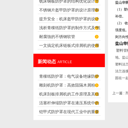
铣床钢板防护罩的结构优化设计方
量来判断的？
盐山华
（
1
）
塑
不锈钢片盔甲防护罩的设计原理和
案
补偿。
提升安全：机床盔甲防护罩的设计
应用
（
2
）
收
浅析青稞纸防护罩的制作方式及*性
原理解析
强度低
耐腐蚀的不锈钢软管
则方向
盐山华
一文搞定机床链板式排屑机的使用
塑料管
方法
地。盐
新闻动态
ARTICLE
塑料法
法兰连
青稞纸防护罩：电气设备绝缘防护
固在一
雕刻机防护罩：高效阻隔木屑粉
专用方案
上一篇 :
机床刮板排屑机的工作原理及其结
尘，守护设备精度与安全
活塞杆伸缩防护罩在液压系统中的
构分析
铠甲式防护罩在现代工业中的重要
应用
性